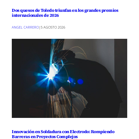
Dos quesos de Toledo triunfan en los grandes premios
internacionales de 2026
ANGEL CARRERO
|
5 AGOSTO 2026
Innovación en Soldadura con Electrodo: Rompiendo
Barreras en Proyectos Complejos