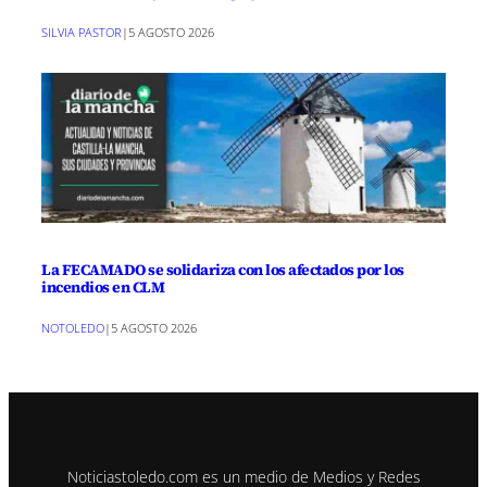
SILVIA PASTOR
|
5 AGOSTO 2026
La FECAMADO se solidariza con los afectados por los
incendios en CLM
NOTOLEDO
|
5 AGOSTO 2026
Noticiastoledo.com es un medio de Medios y Redes