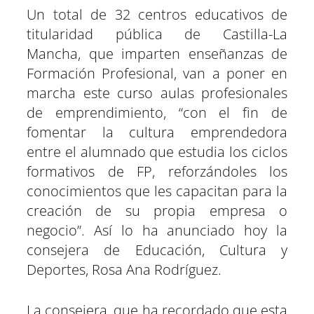
a
a
a
a
a
a
i
b
s
g
e
e
Un total de 32 centros educativos de
r
r
r
r
r
r
t
o
A
r
r
d
t
t
t
t
t
t
t
o
p
a
e
I
titularidad pública de Castilla-La
i
i
i
i
i
i
e
k
p
m
s
n
r
r
r
r
r
r
r
t
e
e
e
e
e
e
)
Mancha, que imparten enseñanzas de
n
n
n
n
n
n
Formación Profesional, van a poner en
marcha este curso aulas profesionales
de emprendimiento, “con el fin de
fomentar la cultura emprendedora
entre el alumnado que estudia los ciclos
formativos de FP, reforzándoles los
conocimientos que les capacitan para la
creación de su propia empresa o
negocio”. Así lo ha anunciado hoy la
consejera de Educación, Cultura y
Deportes, Rosa Ana Rodríguez.
La consejera, que ha recordado que esta