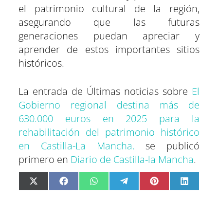
el patrimonio cultural de la región,
asegurando que las futuras
generaciones puedan apreciar y
aprender de estos importantes sitios
históricos.
La entrada de Últimas noticias sobre
El
Gobierno regional destina más de
630.000 euros en 2025 para la
rehabilitación del patrimonio histórico
en Castilla-La Mancha.
se publicó
primero en
Diario de Castilla-la Mancha
.
C
C
C
C
C
C
X
F
W
T
P
L
o
o
o
o
o
o
(
a
h
e
i
i
m
m
m
m
m
m
T
c
a
l
n
n
p
p
p
p
p
p
w
e
t
e
t
k
a
a
a
a
a
a
i
b
s
g
e
e
r
r
r
r
r
r
t
o
A
r
r
d