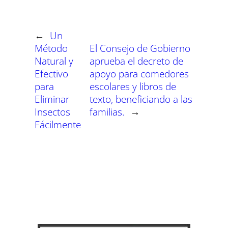
t
t
t
t
t
t
t
o
p
a
e
I
i
i
i
i
i
i
e
k
p
m
s
n
r
r
r
r
r
r
r
t
e
e
e
e
e
e
)
n
n
n
n
n
n
←
Un
Método
El Consejo de Gobierno
Natural y
aprueba el decreto de
Efectivo
apoyo para comedores
para
escolares y libros de
Eliminar
texto, beneficiando a las
Insectos
familias.
→
Fácilmente