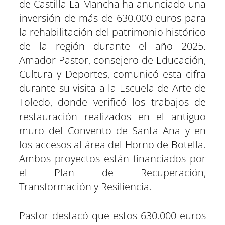
de Castilla-La Mancha ha anunciado una
i
i
i
i
i
i
e
k
p
m
s
n
r
r
r
r
r
r
r
t
e
e
e
e
e
e
)
inversión de más de 630.000 euros para
n
n
n
n
n
n
la rehabilitación del patrimonio histórico
de la región durante el año 2025.
Amador Pastor, consejero de Educación,
Cultura y Deportes, comunicó esta cifra
durante su visita a la Escuela de Arte de
Toledo, donde verificó los trabajos de
restauración realizados en el antiguo
muro del Convento de Santa Ana y en
los accesos al área del Horno de Botella.
Ambos proyectos están financiados por
el Plan de Recuperación,
Transformación y Resiliencia.
Pastor destacó que estos 630.000 euros