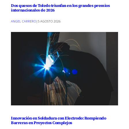
Dos quesos de Toledo triunfan en los grandes premios
internacionales de 2026
ANGEL CARRERO
|
5 AGOSTO 2026
Innovación en Soldadura con Electrodo: Rompiendo
Barreras en Proyectos Complejos