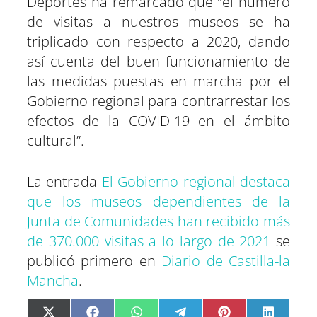
Deportes ha remarcado que “el número
de visitas a nuestros museos se ha
triplicado con respecto a 2020, dando
así cuenta del buen funcionamiento de
las medidas puestas en marcha por el
Gobierno regional para contrarrestar los
efectos de la COVID-19 en el ámbito
cultural”.
La entrada
El Gobierno regional destaca
que los museos dependientes de la
Junta de Comunidades han recibido más
de 370.000 visitas a lo largo de 2021
se
publicó primero en
Diario de Castilla-la
Mancha
.
C
C
C
C
C
C
X
F
W
T
P
L