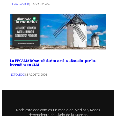
SILVIA PASTOR
|
5 AGOSTO 2026
La FECAMADO se solidariza con los afectados por los
incendios en CLM
NOTOLEDO
|
5 AGOSTO 2026
Noticiastoledo.com es un medio de Medios y Redes
dependiente de Diario de la Mancha