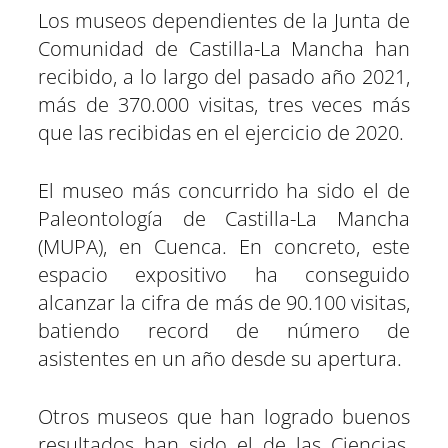
a
a
a
a
a
a
i
b
s
g
e
e
Los museos dependientes de la Junta de
r
r
r
r
r
r
t
o
A
r
r
d
t
t
t
t
t
t
t
o
p
a
e
I
Comunidad de Castilla-La Mancha han
i
i
i
i
i
i
e
k
p
m
s
n
r
r
r
r
r
r
r
t
e
e
e
e
e
e
)
recibido, a lo largo del pasado año 2021,
n
n
n
n
n
n
más de 370.000 visitas, tres veces más
que las recibidas en el ejercicio de 2020.
El museo más concurrido ha sido el de
Paleontología de Castilla-La Mancha
(MUPA), en Cuenca. En concreto, este
espacio expositivo ha conseguido
alcanzar la cifra de más de 90.100 visitas,
batiendo record de número de
asistentes en un año desde su apertura.
Otros museos que han logrado buenos
resultados han sido el de las Ciencias,