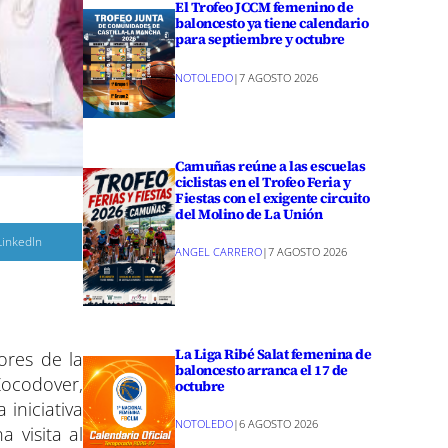
El Trofeo JCCM femenino de
baloncesto ya tiene calendario
para septiembre y octubre
NOTOLEDO
|
7 AGOSTO 2026
Camuñas reúne a las escuelas
ciclistas en el Trofeo Feria y
Fiestas con el exigente circuito
del Molino de La Unión
C
LinkedIn
o
ANGEL CARRERO
|
7 AGOSTO 2026
m
p
a
r
r
e
La Liga Ribé Salat femenina de
ores de la
n
baloncesto arranca el 17 de
Zocodover,
octubre
 iniciativa
NOTOLEDO
|
6 AGOSTO 2026
 visita al