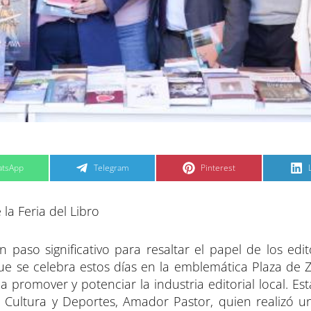
C
C
tsApp
Telegram
Pinterest
o
o
m
m
p
p
a
a
 la Feria del Libro
r
r
t
t
t
i
i
i
r
r
e
e
paso significativo para resaltar el papel de los edit
n
n
que se celebra estos días en la emblemática Plaza de 
romover y potenciar la industria editorial local. Esta
Cultura y Deportes, Amador Pastor, quien realizó una