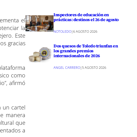
Inspectores de educación en
prácticas: destinos el 26 de agosto
lementa el
tenciar la
NOTOLEDO
|
6 AGOSTO 2026
ejero. Este
os gracias
Dos quesos de Toledo triunfan en
los grandes premios
internacionales de 2026
plataforma
ANGEL CARRERO
|
5 AGOSTO 2026
físico como
io”, afirmó
 un cartel
 de manera
ultural que
ientados a