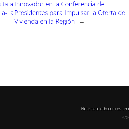
ita a
Innovador en la Conferencia de
la-La
Presidentes para Impulsar la Oferta de
Vivienda en la Región
→
Noticiastoledo.com es un
Art