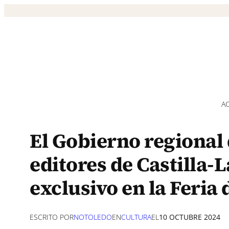
Saltar
al
contenido
A
El Gobierno regional 
editores de Castilla
exclusivo en la Feria 
ESCRITO POR
NOTOLEDO
EN
CULTURA
EL
10 OCTUBRE 2024