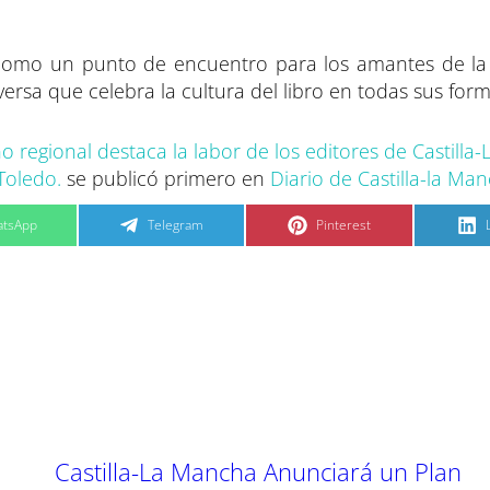
a como un punto de encuentro para los amantes de la l
rsa que celebra la cultura del libro en todas sus form
o regional destaca la labor de los editores de Castill
Toledo.
se publicó primero en
Diario de Castilla-la Ma
C
C
tsApp
Telegram
Pinterest
o
o
m
m
p
p
a
a
r
r
t
t
t
i
i
i
r
r
e
e
n
n
Castilla-La Mancha Anunciará un Plan