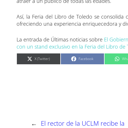
atraer a un público de todas las edades.
Así, la Feria del Libro de Toledo se consolid
ofreciendo una experiencia enriquecedora y dive
La entrada de Últimas noticias sobre
El Gobiern
con un stand exclusivo en la Feria del Libro de 
C
C
C
X (Twitter)
Facebook
Wha
o
o
o
m
m
m
p
p
p
a
a
a
r
r
r
t
t
t
i
i
i
r
r
r
e
e
e
n
n
n
←
El rector de la UCLM recibe la