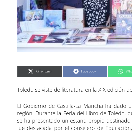
C
C
C
X (Twitter)
Facebook
Wha
o
o
o
m
m
m
p
p
p
a
a
a
Toledo se viste de literatura en la XIX edición de
r
r
r
t
t
t
i
i
i
r
r
r
e
e
e
El Gobierno de Castilla-La Mancha ha dado un 
n
n
n
región. Durante la Feria del Libro de Toledo, 
se ha presentado un estand propio destinado a p
fue destacada por el consejero de Educación, 