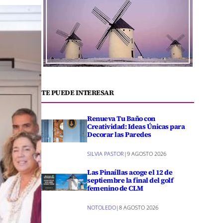
TE PUEDE INTERESAR
Renueva Tu Baño con
Creatividad: Ideas Únicas para
Decorar las Paredes
SILVIA PASTOR
|
9 AGOSTO 2026
Las Pinaíllas acoge el 12 de
septiembre la final del golf
femenino de CLM
NOTOLEDO
|
8 AGOSTO 2026