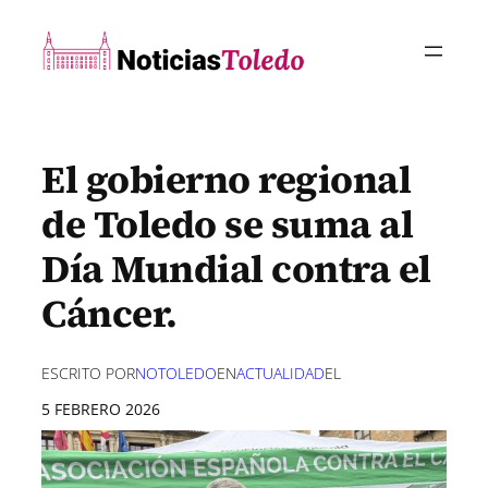
Saltar
al
contenido
El gobierno regional
de Toledo se suma al
Día Mundial contra el
Cáncer.
ESCRITO POR
NOTOLEDO
EN
ACTUALIDAD
EL
5 FEBRERO 2026