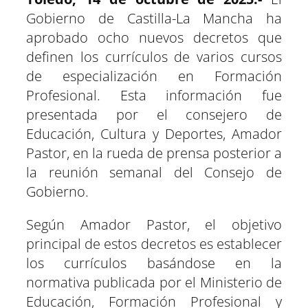
t
o
A
r
r
d
t
t
t
t
t
t
t
o
p
a
e
I
Gobierno de Castilla-La Mancha ha
i
i
i
i
i
i
e
k
p
m
s
n
r
r
r
r
r
r
r
t
e
e
e
e
e
e
)
aprobado ocho nuevos decretos que
n
n
n
n
n
n
definen los currículos de varios cursos
de especialización en Formación
Profesional. Esta información fue
presentada por el consejero de
Educación, Cultura y Deportes, Amador
Pastor, en la rueda de prensa posterior a
la reunión semanal del Consejo de
Gobierno.
Según Amador Pastor, el objetivo
principal de estos decretos es establecer
los currículos basándose en la
normativa publicada por el Ministerio de
Educación, Formación Profesional y