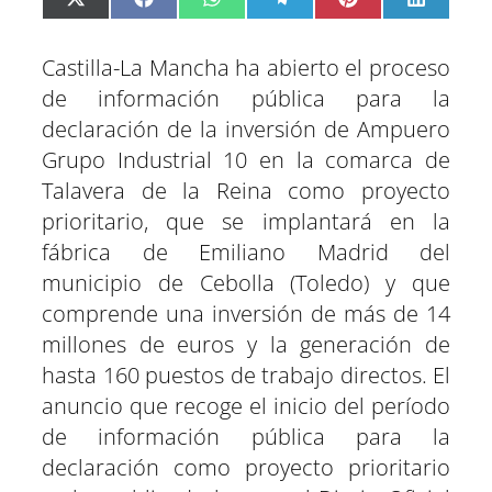
C
C
C
C
C
C
X
F
W
T
P
L
o
o
o
o
o
o
(
a
h
e
i
i
m
m
m
m
m
m
T
c
a
l
n
n
p
p
p
p
p
p
w
e
t
e
t
k
a
a
a
a
a
a
i
b
s
g
e
e
Castilla-La Mancha ha abierto el proceso
r
r
r
r
r
r
t
o
A
r
r
d
t
t
t
t
t
t
t
o
p
a
e
I
de información pública para la
i
i
i
i
i
i
e
k
p
m
s
n
r
r
r
r
r
r
r
t
e
e
e
e
e
e
)
declaración de la inversión de Ampuero
n
n
n
n
n
n
Grupo Industrial 10 en la comarca de
Talavera de la Reina como proyecto
prioritario, que se implantará en la
fábrica de Emiliano Madrid del
municipio de Cebolla (Toledo) y que
comprende una inversión de más de 14
millones de euros y la generación de
hasta 160 puestos de trabajo directos. El
anuncio que recoge el inicio del período
de información pública para la
declaración como proyecto prioritario