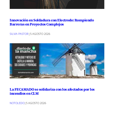
Innovación en Soldadura con Electrodo: Rompiendo
Barreras en Proyectos Complejos
SILVIA PASTOR
|
5 AGOSTO 2026
La FECAMADO se solidariza con los afectados por los
incendios en CLM
NOTOLEDO
|
5 AGOSTO 2026