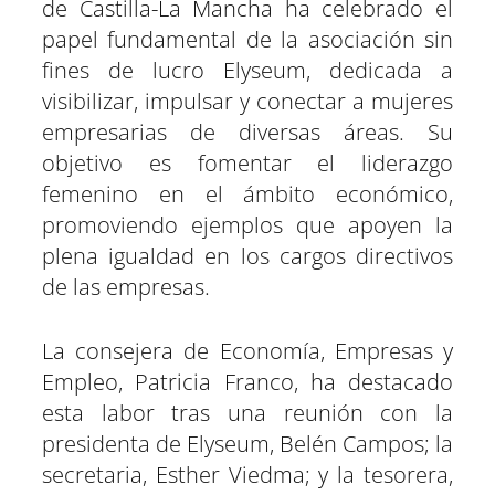
de Castilla-La Mancha ha celebrado el
i
i
i
i
i
i
e
k
p
m
s
n
r
r
r
r
r
r
r
t
e
e
e
e
e
e
)
papel fundamental de la asociación sin
n
n
n
n
n
n
fines de lucro Elyseum, dedicada a
visibilizar, impulsar y conectar a mujeres
empresarias de diversas áreas. Su
objetivo es fomentar el liderazgo
femenino en el ámbito económico,
promoviendo ejemplos que apoyen la
plena igualdad en los cargos directivos
de las empresas.
La consejera de Economía, Empresas y
Empleo, Patricia Franco, ha destacado
esta labor tras una reunión con la
presidenta de Elyseum, Belén Campos; la
secretaria, Esther Viedma; y la tesorera,