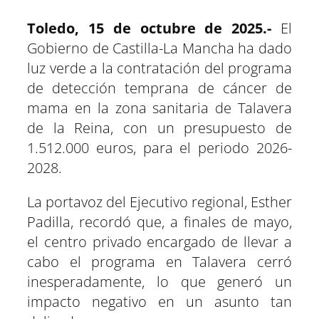
m
m
m
m
m
m
T
c
a
l
n
n
p
p
p
p
p
p
w
e
t
e
t
k
a
a
a
a
a
a
i
b
s
g
e
e
Toledo, 15 de octubre de 2025.-
El
r
r
r
r
r
r
t
o
A
r
r
d
t
t
t
t
t
t
t
o
p
a
e
I
Gobierno de Castilla-La Mancha ha dado
i
i
i
i
i
i
e
k
p
m
s
n
r
r
r
r
r
r
r
t
e
e
e
e
e
e
)
luz verde a la contratación del programa
n
n
n
n
n
n
de detección temprana de cáncer de
mama en la zona sanitaria de Talavera
de la Reina, con un presupuesto de
1.512.000 euros, para el periodo 2026-
2028.
La portavoz del Ejecutivo regional, Esther
Padilla, recordó que, a finales de mayo,
el centro privado encargado de llevar a
cabo el programa en Talavera cerró
inesperadamente, lo que generó un
impacto negativo en un asunto tan