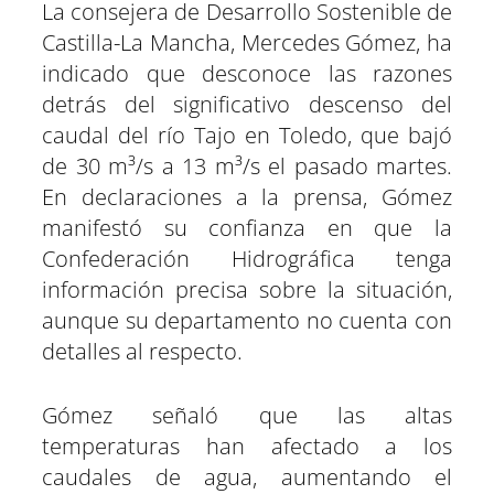
i
b
s
g
e
e
La consejera de Desarrollo Sostenible de
r
r
r
r
r
r
t
o
A
r
r
d
t
t
t
t
t
t
t
o
p
a
e
I
Castilla-La Mancha, Mercedes Gómez, ha
i
i
i
i
i
i
e
k
p
m
s
n
r
r
r
r
r
r
r
t
e
e
e
e
e
e
)
indicado que desconoce las razones
n
n
n
n
n
n
detrás del significativo descenso del
caudal del río Tajo en Toledo, que bajó
de 30 m³/s a 13 m³/s el pasado martes.
En declaraciones a la prensa, Gómez
manifestó su confianza en que la
Confederación Hidrográfica tenga
información precisa sobre la situación,
aunque su departamento no cuenta con
detalles al respecto.
Gómez señaló que las altas
temperaturas han afectado a los
caudales de agua, aumentando el