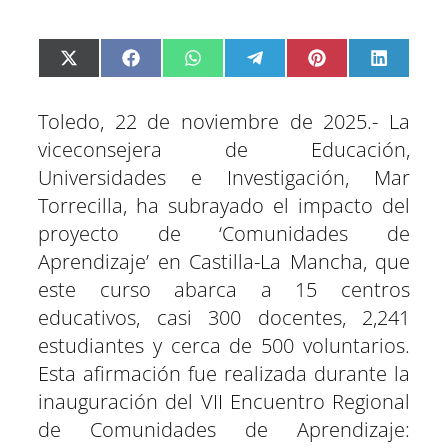
C
C
C
C
C
C
X
F
W
T
P
L
o
o
o
o
o
o
(
a
h
e
i
i
m
m
m
m
m
m
T
c
a
l
n
n
p
p
p
p
p
p
w
e
t
e
t
k
a
a
a
a
a
a
i
b
s
g
e
e
Toledo, 22 de noviembre de 2025.- La
r
r
r
r
r
r
t
o
A
r
r
d
t
t
t
t
t
t
t
o
p
a
e
I
viceconsejera de Educación,
i
i
i
i
i
i
e
k
p
m
s
n
r
r
r
r
r
r
r
t
e
e
e
e
e
e
)
Universidades e Investigación, Mar
n
n
n
n
n
n
Torrecilla, ha subrayado el impacto del
proyecto de ‘Comunidades de
Aprendizaje’ en Castilla-La Mancha, que
este curso abarca a 15 centros
educativos, casi 300 docentes, 2,241
estudiantes y cerca de 500 voluntarios.
Esta afirmación fue realizada durante la
inauguración del VII Encuentro Regional
de Comunidades de Aprendizaje: