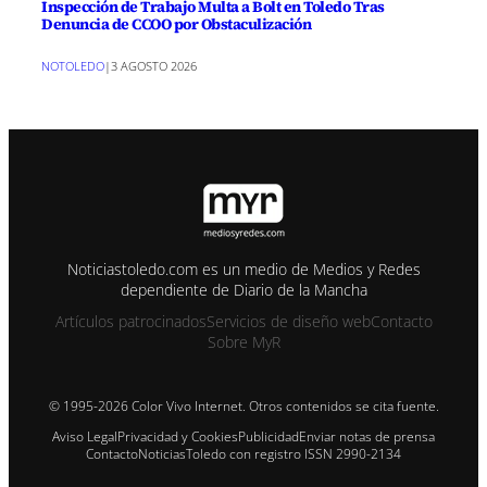
Inspección de Trabajo Multa a Bolt en Toledo Tras
Denuncia de CCOO por Obstaculización
NOTOLEDO
|
3 AGOSTO 2026
Noticiastoledo.com es un medio de Medios y Redes
dependiente de Diario de la Mancha
Artículos patrocinados
Servicios de diseño web
Contacto
Sobre MyR
© 1995-2026 Color Vivo Internet. Otros contenidos se cita fuente.
Aviso Legal
Privacidad y Cookies
Publicidad
Enviar notas de prensa
Contacto
NoticiasToledo con registro ISSN 2990-2134