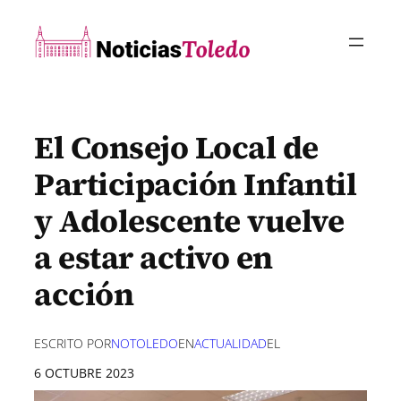
Saltar
al
contenido
El Consejo Local de
Participación Infantil
y Adolescente vuelve
a estar activo en
acción
ESCRITO POR
NOTOLEDO
EN
ACTUALIDAD
EL
6 OCTUBRE 2023