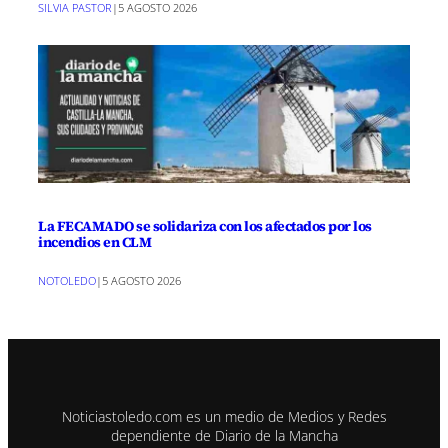
SILVIA PASTOR
|
5 AGOSTO 2026
La FECAMADO se solidariza con los afectados por los
incendios en CLM
NOTOLEDO
|
5 AGOSTO 2026
Noticiastoledo.com es un medio de Medios y Redes
dependiente de Diario de la Mancha