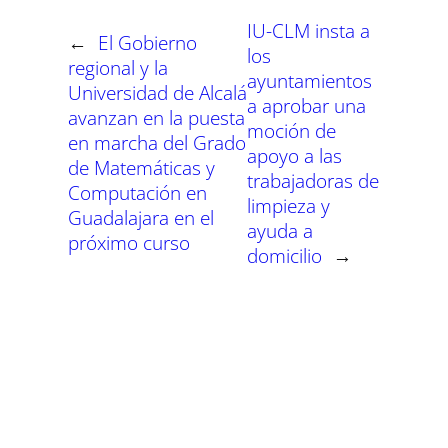
n
n
n
n
n
n
IU-CLM insta a
←
El Gobierno
los
regional y la
ayuntamientos
Universidad de Alcalá
a aprobar una
avanzan en la puesta
moción de
en marcha del Grado
apoyo a las
de Matemáticas y
trabajadoras de
Computación en
limpieza y
Guadalajara en el
ayuda a
próximo curso
domicilio
→