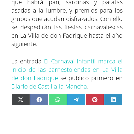
que habrá pan, sardinas y patatas
asadas a la lumbre, y premios para los
grupos que acudan disfrazados. Con ello
se despedirán las fiestas carnavalescas
en La Villa de don Fadrique hasta el año
siguiente.
La entrada
El Carnaval Infantil marca el
inicio de las carnestolendas en La Villa
de don Fadrique
se publicó primero en
Diario de Castilla-la Mancha
.
C
C
C
C
C
C
X
F
W
T
P
L
o
o
o
o
o
o
(
a
h
e
i
i
m
m
m
m
m
m
T
c
a
l
n
n
p
p
p
p
p
p
w
e
t
e
t
k
a
a
a
a
a
a
i
b
s
g
e
e
r
r
r
r
r
r
t
o
A
r
r
d
t
t
t
t
t
t
t
o
p
a
e
I
i
i
i
i
i
i
e
k
p
m
s
n
r
r
r
r
r
r
r
t
e
e
e
e
e
e
)