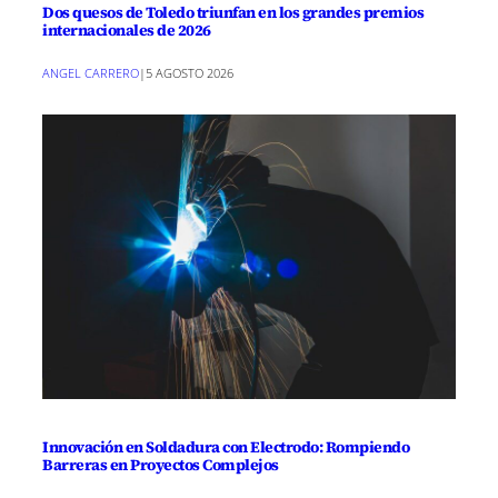
Dos quesos de Toledo triunfan en los grandes premios
internacionales de 2026
ANGEL CARRERO
|
5 AGOSTO 2026
Innovación en Soldadura con Electrodo: Rompiendo
Barreras en Proyectos Complejos