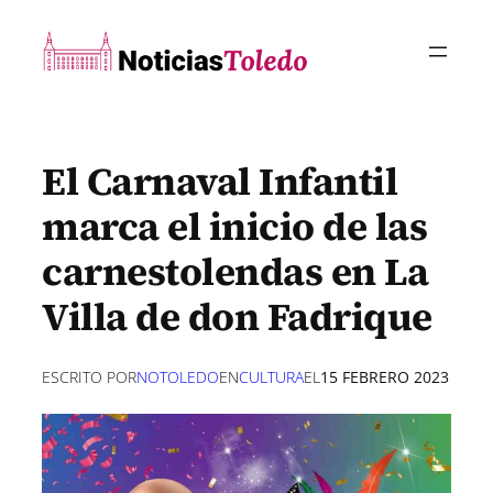
Saltar
al
contenido
El Carnaval Infantil
marca el inicio de las
carnestolendas en La
Villa de don Fadrique
ESCRITO POR
NOTOLEDO
EN
CULTURA
EL
15 FEBRERO 2023