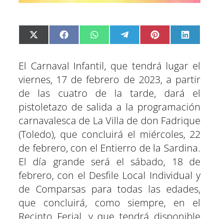
C
C
C
C
C
C
X
F
W
T
P
L
o
o
o
o
o
o
(
a
h
e
i
i
m
m
m
m
m
m
T
c
a
l
n
n
p
p
p
p
p
p
w
e
t
e
t
k
a
a
a
a
a
a
i
b
s
g
e
e
El Carnaval Infantil, que tendrá lugar el
r
r
r
r
r
r
t
o
A
r
r
d
t
t
t
t
t
t
t
o
p
a
e
I
viernes, 17 de febrero de 2023, a partir
i
i
i
i
i
i
e
k
p
m
s
n
r
r
r
r
r
r
r
t
e
e
e
e
e
e
)
de las cuatro de la tarde, dará el
n
n
n
n
n
n
pistoletazo de salida a la programación
carnavalesca de La Villa de don Fadrique
(Toledo), que concluirá el miércoles, 22
de febrero, con el Entierro de la Sardina.
El día grande será el sábado, 18 de
febrero, con el Desfile Local Individual y
de Comparsas para todas las edades,
que concluirá, como siempre, en el
Recinto Ferial, y que tendrá disponible