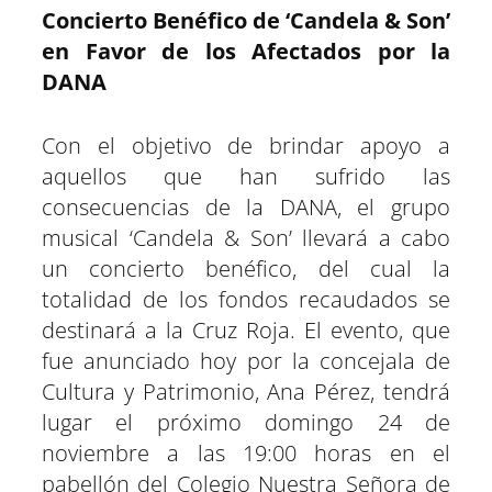
a
a
a
a
a
a
i
b
s
g
e
e
Concierto Benéfico de ‘Candela & Son’
r
r
r
r
r
r
t
o
A
r
r
d
t
t
t
t
t
t
t
o
p
a
e
I
en Favor de los Afectados por la
i
i
i
i
i
i
e
k
p
m
s
n
r
r
r
r
r
r
r
t
e
e
e
e
e
e
)
DANA
n
n
n
n
n
n
Con el objetivo de brindar apoyo a
aquellos que han sufrido las
consecuencias de la DANA, el grupo
musical ‘Candela & Son’ llevará a cabo
un concierto benéfico, del cual la
totalidad de los fondos recaudados se
destinará a la Cruz Roja. El evento, que
fue anunciado hoy por la concejala de
Cultura y Patrimonio, Ana Pérez, tendrá
lugar el próximo domingo 24 de
noviembre a las 19:00 horas en el
pabellón del Colegio Nuestra Señora de