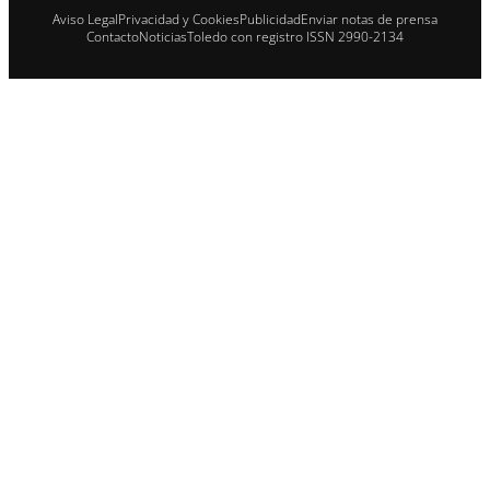
Aviso Legal
Privacidad y Cookies
Publicidad
Enviar notas de prensa
Contacto
NoticiasToledo con registro ISSN 2990-2134