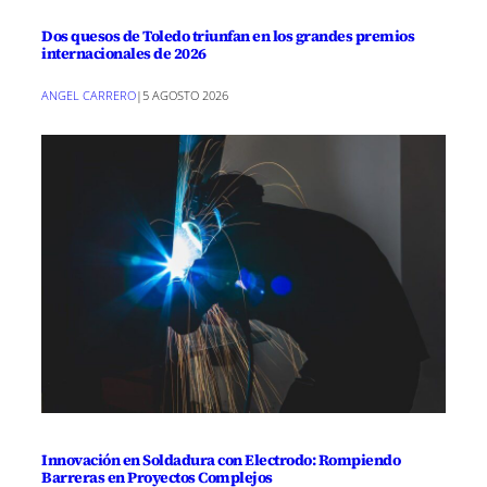
Dos quesos de Toledo triunfan en los grandes premios
internacionales de 2026
ANGEL CARRERO
|
5 AGOSTO 2026
Innovación en Soldadura con Electrodo: Rompiendo
Barreras en Proyectos Complejos