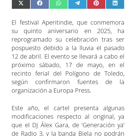
C
C
C
C
C
C
X
F
W
T
P
L
o
o
o
o
o
o
(
a
h
e
i
i
m
m
m
m
m
m
T
c
a
l
n
n
p
p
p
p
p
p
w
e
t
e
t
k
a
a
a
a
a
a
i
b
s
g
e
e
El festival Aperitindie, que conmemora
r
r
r
r
r
r
t
o
A
r
r
d
t
t
t
t
t
t
t
o
p
a
e
I
su quinto aniversario en 2025, ha
i
i
i
i
i
i
e
k
p
m
s
n
r
r
r
r
r
r
r
t
e
e
e
e
e
e
)
reprogramado su celebración tras ser
n
n
n
n
n
n
pospuesto debido a la lluvia el pasado
12 de abril. El evento se llevará a cabo el
próximo sábado, 17 de mayo, en el
recinto ferial del Polígono de Toledo,
según confirmaron fuentes de la
organización a Europa Press.
Este año, el cartel presenta algunas
modificaciones respecto al original, ya
que el DJ Álex Gara, de ‘Generación ya’
de Radio 3, y la banda Biela no podrán