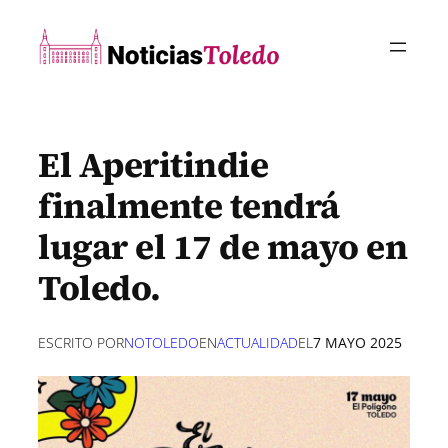
Saltar
al
contenido
El Aperitindie
finalmente tendrá
lugar el 17 de mayo en
Toledo.
ESCRITO POR
NOTOLEDO
EN
ACTUALIDAD
EL
7 MAYO 2025