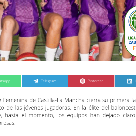
C
C
tsApp
Telegram
Pinterest
o
o
m
m
p
p
a
a
te Femenina de Castilla-La Mancha cierra su primera f
r
r
t
t
t
i
i
i
 de las jóvenes jugadoras. En la élite del baloncest
r
r
e
e
 y, hasta el momento, los equipos han dejado clar
n
n
resas.