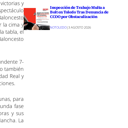
victorias y
Inspección de Trabajo Multa a
spectáculo
Bolt en Toledo Tras Denuncia de
CCOO por Obstaculización
Baloncesto
r la cima y
NOTOLEDO
|
3 AGOSTO 2026
a tabla, el
Baloncesto
tundente 7-
no también
dad Real y
ciones.
unas, para
egunda fase
oras y sus
Mancha. La