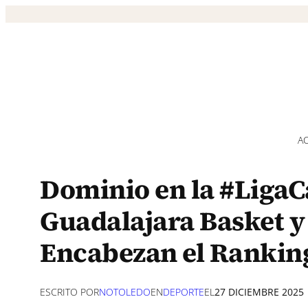
Saltar
al
contenido
A
Dominio en la #Liga
Guadalajara Basket y
Encabezan el Rankin
ESCRITO POR
NOTOLEDO
EN
DEPORTE
EL
27 DICIEMBRE 2025