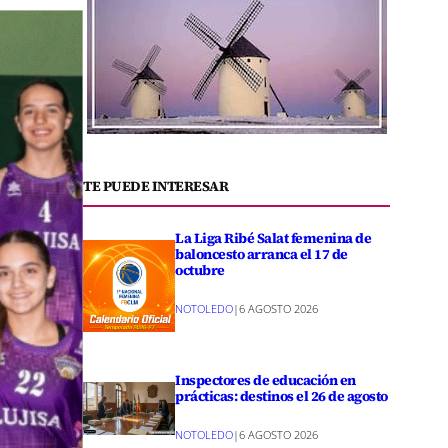
TE PUEDE INTERESAR
La Liga Ribé Salat femenina de
baloncesto arranca el 17 de
octubre
NOTOLEDO
|
6 AGOSTO 2026
Inspectores de educación en
prácticas: destinos el 26 de agosto
NOTOLEDO
|
6 AGOSTO 2026