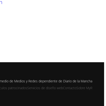
n
 medio de Medios y Redes dependiente de Diario de la Mancha
ículos patrocinados
Servicios de diseño web
Contacto
Sobre MyR