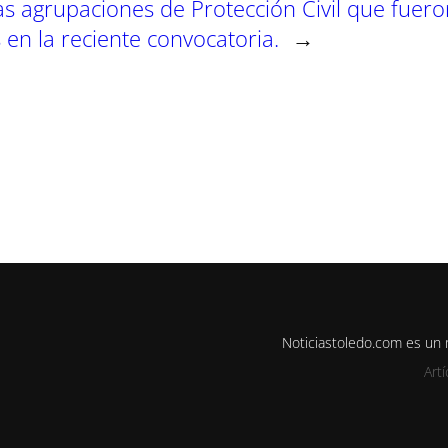
las agrupaciones de Protección Civil que fuero
en la reciente convocatoria.
→
Noticiastoledo.com es un
Art