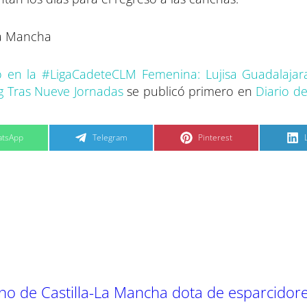
La Mancha
 en la #LigaCadeteCLM Femenina: Lujisa Guadalajar
g Tras Nueve Jornadas
se publicó primero en
Diario de
C
C
tsApp
Telegram
Pinterest
o
o
m
m
p
p
a
a
r
r
t
t
t
i
i
i
r
r
e
e
n
n
no de Castilla-La Mancha dota de esparcidor