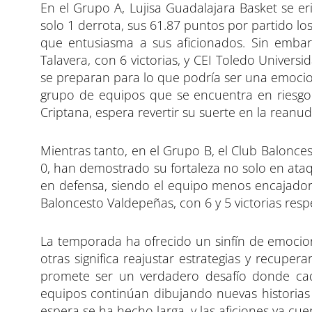
En el Grupo A, Lujisa Guadalajara Basket se eri
solo 1 derrota, sus 61.87 puntos por partido 
que entusiasma a sus aficionados. Sin emba
Talavera, con 6 victorias, y CEI Toledo Univers
se preparan para lo que podría ser una emociona
grupo de equipos que se encuentra en riesgo
Criptana, espera revertir su suerte en la reanu
Mientras tanto, en el Grupo B, el Club Balonces
0, han demostrado su fortaleza no solo en ata
en defensa, siendo el equipo menos encajador
Baloncesto Valdepeñas, con 6 y 5 victorias resp
La temporada ha ofrecido un sinfín de emocio
otras significa reajustar estrategias y recuper
promete ser un verdadero desafío donde cada
equipos continúan dibujando nuevas historias 
espera se ha hecho larga, y las aficiones ya cue