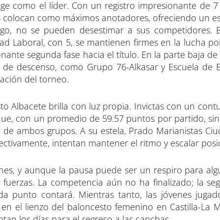
ge como el líder. Con un registro impresionante de 7 
los colocan como máximos anotadores, ofreciendo un e
rgo, no se pueden desestimar a sus competidores. 
idad Laboral, con 5, se mantienen firmes en la lucha po
nte segunda fase hacia el título. En la parte baja de l
 de descenso, como Grupo 76-Alkasar y Escuela de 
dación del torneo.
to Albacete brilla con luz propia. Invictas con un con
que, con un promedio de 59.57 puntos por partido, si
 de ambos grupos. A su estela, Prado Marianistas Ciu
ectivamente, intentan mantener el ritmo y escalar posi
nes, y aunque la pausa puede ser un respiro para alg
ar fuerzas. La competencia aún no ha finalizado; la s
 punto contará. Mientras tanto, las jóvenes jugad
en el lienzo del baloncesto femenino en Castilla-La 
ntan los días para el regreso a las canchas.