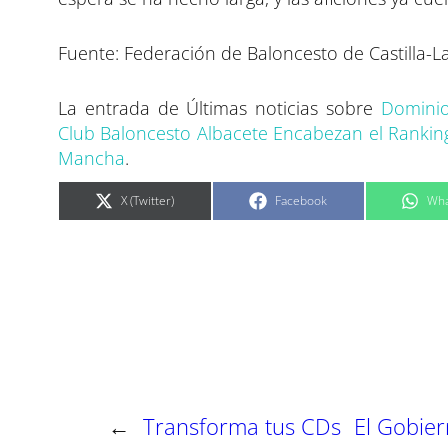
Fuente: Federación de Baloncesto de Castilla-
La entrada de Últimas noticias sobre
Dominio
Club Baloncesto Albacete Encabezan el Rankin
Mancha
.
C
C
C
X (Twitter)
Facebook
Wha
o
o
o
m
m
m
p
p
p
a
a
a
r
r
r
t
t
t
i
i
i
r
r
r
e
e
e
n
n
n
←
Transforma tus CDs
El Gobier