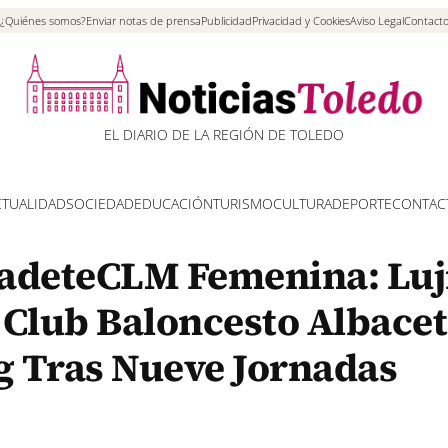
¿Quiénes somos?
Enviar notas de prensa
Publicidad
Privacidad y Cookies
Aviso Legal
Contact
EL DIARIO DE LA REGIÓN DE TOLEDO
CTUALIDAD
SOCIEDAD
EDUCACIÓN
TURISMO
CULTURA
DEPORTE
CONTAC
CadeteCLM Femenina: Luj
 Club Baloncesto Albace
g Tras Nueve Jornadas