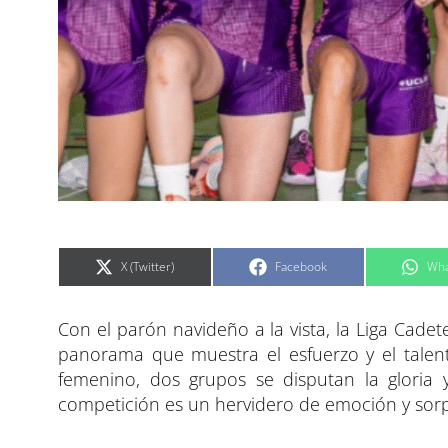
C
C
C
X (Twitter)
Facebook
Wha
o
o
o
m
m
m
p
p
p
a
a
a
Con el parón navideño a la vista, la Liga Cade
r
r
r
t
t
t
i
i
i
panorama que muestra el esfuerzo y el talento
r
r
r
e
e
e
femenino, dos grupos se disputan la gloria
n
n
n
competición es un hervidero de emoción y sorp