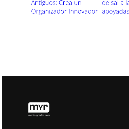
Antiguos: Crea un
de sal a 
Organizador Innovador
apoyadas 