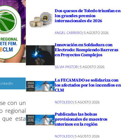
Dos quesos de Toledo triunfan en
los grandes premios
internacionales de 2026
ANGEL CARRERO
|
5 AGOSTO 2026
Innovación en Soldadura con
Electrodo: Rompiendo Barreras
en Proyectos Complejos
SILVIA PASTOR
|
5 AGOSTO 2026
La FECAMADO se solidariza con
C
LinkedIn
los afectados por los incendios en
o
CLM
m
p
a
ase con un
r
NOTOLEDO
|
5 AGOSTO 2026
o regional
r
Publicadas las bolsas
e
o que esta
provisionales de maestros
n
interinos en la región
NOTOLEDO
|
5 AGOSTO 2026