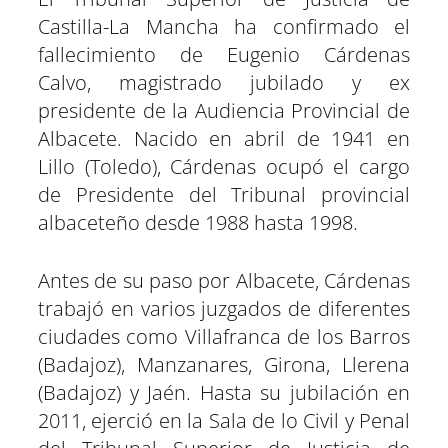
t
o
A
r
r
d
t
t
t
t
t
t
t
o
p
a
e
I
Castilla-La Mancha ha confirmado el
i
i
i
i
i
i
e
k
p
m
s
n
r
r
r
r
r
r
r
t
e
e
e
e
e
e
)
fallecimiento de Eugenio Cárdenas
n
n
n
n
n
n
Calvo, magistrado jubilado y ex
presidente de la Audiencia Provincial de
Albacete. Nacido en abril de 1941 en
Lillo (Toledo), Cárdenas ocupó el cargo
de Presidente del Tribunal provincial
albaceteño desde 1988 hasta 1998.
Antes de su paso por Albacete, Cárdenas
trabajó en varios juzgados de diferentes
ciudades como Villafranca de los Barros
(Badajoz), Manzanares, Girona, Llerena
(Badajoz) y Jaén. Hasta su jubilación en
2011, ejerció en la Sala de lo Civil y Penal