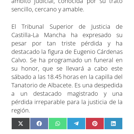
ámbito judicial, conocida por su trato
sencillo, cercano y amable.
El Tribunal Superior de Justicia de
Castilla-La Mancha ha expresado su
pesar por tan triste pérdida y ha
destacado la figura de Eugenio Cárdenas
Calvo. Se ha programado un funeral en
su honor, que se llevará a cabo este
sábado a las 18.45 horas en la capilla del
Tanatorio de Albacete. Es una despedida
a un destacado magistrado y una
pérdida irreparable para la justicia de la
región.
C
C
C
C
C
C
X
F
W
T
P
L
o
o
o
o
o
o
(
a
h
e
i
i
m
m
m
m
m
m
T
c
a
l
n
n