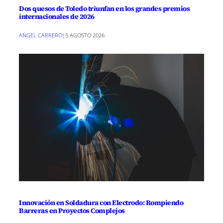
Dos quesos de Toledo triunfan en los grandes premios
internacionales de 2026
ANGEL CARRERO
|
5 AGOSTO 2026
Innovación en Soldadura con Electrodo: Rompiendo
Barreras en Proyectos Complejos