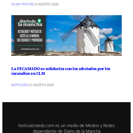
SILVIA PASTOR
|
5 AGOSTO 2026
La FECAMADO se solidariza con los afectados por los
incendios en CLM
NOTOLEDO
|
5 AGOSTO 2026
Noticiastoledo.com es un medio de Medios y Redes
dependiente de Diario de la Mancha