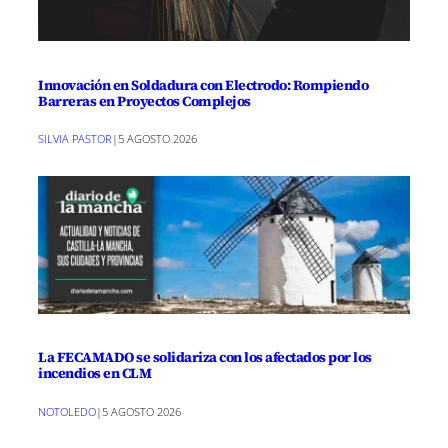
Innovación en Soldadura con Electrodo: Rompiendo
Barreras en Proyectos Complejos
SILVIA PASTOR
|
5 AGOSTO 2026
La FECAMADO se solidariza con los afectados por los
incendios en CLM
NOTOLEDO
|
5 AGOSTO 2026