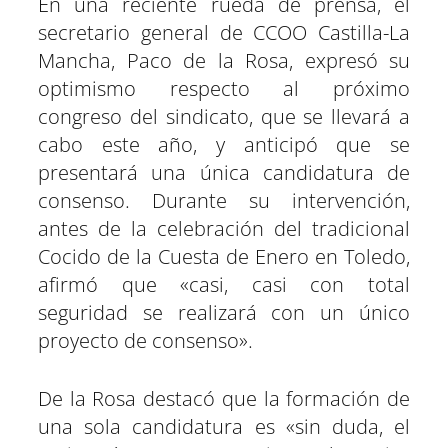
En una reciente rueda de prensa, el
r
r
r
r
r
r
t
o
A
r
r
d
t
t
t
t
t
t
t
o
p
a
e
I
secretario general de CCOO Castilla-La
i
i
i
i
i
i
e
k
p
m
s
n
r
r
r
r
r
r
r
t
e
e
e
e
e
e
)
Mancha, Paco de la Rosa, expresó su
n
n
n
n
n
n
optimismo respecto al próximo
congreso del sindicato, que se llevará a
cabo este año, y anticipó que se
presentará una única candidatura de
consenso. Durante su intervención,
antes de la celebración del tradicional
Cocido de la Cuesta de Enero en Toledo,
afirmó que «casi, casi con total
seguridad se realizará con un único
proyecto de consenso».
De la Rosa destacó que la formación de
una sola candidatura es «sin duda, el