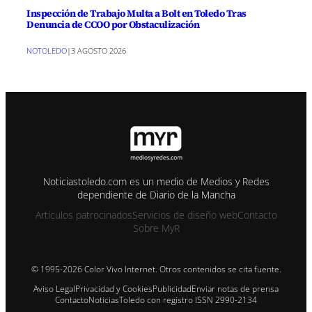
Inspección de Trabajo Multa a Bolt en Toledo Tras
Denuncia de CCOO por Obstaculización
NOTOLEDO
|
3 AGOSTO 2026
Noticiastoledo.com es un medio de Medios y Redes
dependiente de Diario de la Mancha
Artículos patrocinados
Servicios de diseño web
Contacto
Sobre MyR
© 1995-2026 Color Vivo Internet. Otros contenidos se cita fuente.
Aviso Legal
Privacidad y Cookies
Publicidad
Enviar notas de prensa
Contacto
NoticiasToledo con registro ISSN 2990-2134