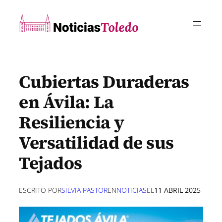
Saltar
al
contenido
Cubiertas Duraderas
en Ávila: La
Resiliencia y
Versatilidad de sus
Tejados
ESCRITO POR
SILVIA PASTOR
EN
NOTICIAS
EL
11 ABRIL 2025