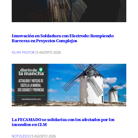
Innovación en Soldadura con Electrodo: Rompiendo
Barreras en Proyectos Complejos
SILVIA PASTOR
|
5 AGOSTO 2026
La FECAMADO se solidariza con los afectados por los
incendios en CLM
NOTOLEDO
|
5 AGOSTO 2026