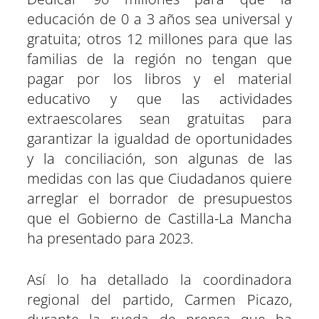
t
t
t
t
t
t
t
o
p
a
e
I
educación de 0 a 3 años sea universal y
i
i
i
i
i
i
e
k
p
m
s
n
r
r
r
r
r
r
r
t
e
e
e
e
e
e
)
gratuita; otros 12 millones para que las
n
n
n
n
n
n
familias de la región no tengan que
pagar por los libros y el material
educativo y que las actividades
extraescolares sean gratuitas para
garantizar la igualdad de oportunidades
y la conciliación, son algunas de las
medidas con las que Ciudadanos quiere
arreglar el borrador de presupuestos
que el Gobierno de Castilla-La Mancha
ha presentado para 2023.
Así lo ha detallado la coordinadora
regional del partido, Carmen Picazo,