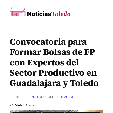
Saltar
al
contenido
Convocatoria para
Formar Bolsas de FP
con Expertos del
Sector Productivo en
Guadalajara y Toledo
ESCRITO POR
NOTOLEDO
EN
EDUCACIÓN
EL
24 MARZO 2025