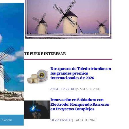
TE PUEDE INTERESAR
Dos quesos de Toledo triunfan en
los grandes premios
internacionales de 2026
ANGEL CARRERO
|
5 AGOSTO 2026
Innovación en Soldadura con
Electrodo: Rompiendo Barreras
en Proyectos Complejos
C
LinkedIn
SILVIA PASTOR
|
5 AGOSTO 2026
o
m