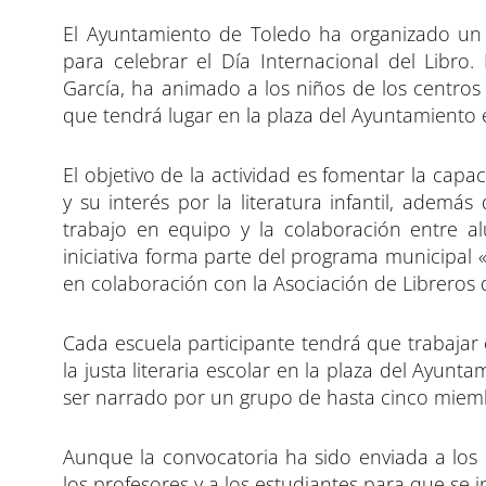
p
p
p
a
a
a
El Ayuntamiento de Toledo ha organizado un 
r
r
r
t
t
t
i
i
i
para celebrar el Día Internacional del Libro.
r
r
r
e
e
e
García, ha animado a los niños de los centros
n
n
n
que tendrá lugar en la plaza del Ayuntamiento el
El objetivo de la actividad es fomentar la capac
y su interés por la literatura infantil, ademá
trabajo en equipo y la colaboración entre al
iniciativa forma parte del programa municipal «
en colaboración con la Asociación de Libreros 
Cada escuela participante tendrá que trabajar
la justa literaria escolar en la plaza del Ayun
ser narrado por un grupo de hasta cinco miembr
Aunque la convocatoria ha sido enviada a los 
los profesores y a los estudiantes para que se in