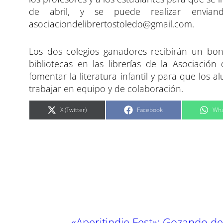
de abril, y se puede realizar envia
asociaciondelibrertostoledo@gmail.com
.
Los dos colegios ganadores recibirán un bo
bibliotecas en las librerías de la Asociaci
fomentar la literatura infantil y para que lo
trabajar en equipo y de colaboración.
C
C
C
X (Twitter)
Facebook
Wha
o
o
o
m
m
m
p
p
p
a
a
a
r
r
r
t
t
t
i
i
i
r
r
r
e
e
e
n
n
n
←
«Aperitindie Fest»: Gozando de