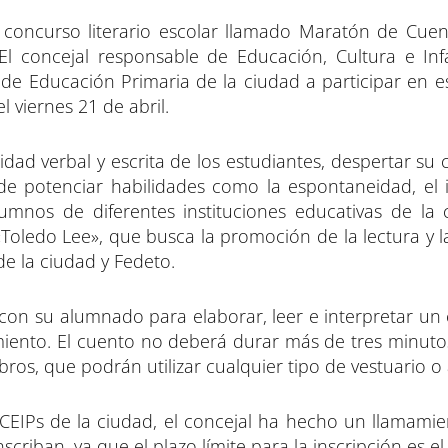
p
p
a
a
concurso literario escolar llamado Maratón de Cue
r
r
t
t
t
i
i
i
 El concejal responsable de Educación, Cultura e Inf
r
r
e
e
 de Educación Primaria de la ciudad a participar en e
n
n
 viernes 21 de abril.
idad verbal y escrita de los estudiantes, despertar su 
s de potenciar habilidades como la espontaneidad, el i
umnos de diferentes instituciones educativas de la 
Toledo Lee», que busca la promoción de la lectura y l
de la ciudad y Fedeto.
 con su alumnado para elaborar, leer e interpretar un
tamiento. El cuento no deberá durar más de tres minut
os, que podrán utilizar cualquier tipo de vestuario o 
CEIPs de la ciudad, el concejal ha hecho un llamamien
scriban, ya que el plazo límite para la inscripción es e