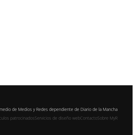
 medio de Medios y Redes dependiente de Diario de la Mancha
ículos patrocinados
Servicios de diseño web
Contacto
Sobre MyR