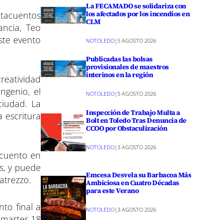
p
La FECAMADO se solidariza con
a
los afectados por los incendios en
ntacuentos
r
CLM
ancia, Teo
r
e
ste evento
NOTOLEDO
|
5 AGOSTO 2026
n
Publicadas las bolsas
provisionales de maestros
interinos en la región
creatividad
ngenio, el
NOTOLEDO
|
5 AGOSTO 2026
ciudad. La
Inspección de Trabajo Multa a
a escritura
Bolt en Toledo Tras Denuncia de
CCOO por Obstaculización
NOTOLEDO
|
3 AGOSTO 2026
 cuento en
os, y puede
Emcesa Desvela su Barbacoa Más
atrezzo.
Ambiciosa en Cuatro Décadas
para este Verano
to final a
NOTOLEDO
|
3 AGOSTO 2026
l martes 18