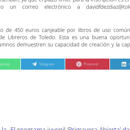
ndo un correo electrónico a
davidfdezdiaz@tol
no de 450 euros canjeable por libros de uso comú
ón de Libreros de Toledo. Esta es una buena oportu
s alumnos demuestren su capacidad de creación y la ca
C
C
tsApp
Telegram
Pinterest
o
o
m
m
p
p
a
a
r
r
t
t
t
i
i
i
r
r
e
e
n
n
 la
El programa juvenil ‘Primavera Abierta’ da