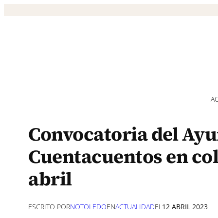
Saltar
al
contenido
A
Convocatoria del Ay
Cuentacuentos en cole
abril
ESCRITO POR
NOTOLEDO
EN
ACTUALIDAD
EL
12 ABRIL 2023