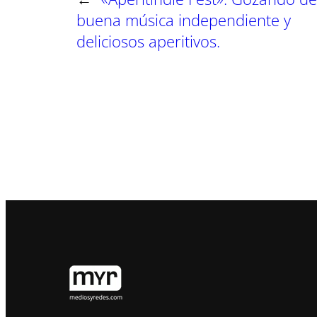
buena música independiente y
deliciosos aperitivos.