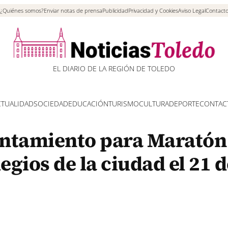
¿Quiénes somos?
Enviar notas de prensa
Publicidad
Privacidad y Cookies
Aviso Legal
Contact
EL DIARIO DE LA REGIÓN DE TOLEDO
CTUALIDAD
SOCIEDAD
EDUCACIÓN
TURISMO
CULTURA
DEPORTE
CONTAC
untamiento para Maratón
gios de la ciudad el 21 d