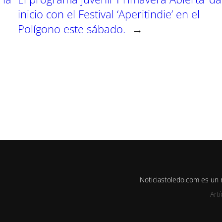
inicio con el Festival ‘Aperitindie’ en el
Polígono este sábado.
→
Noticiastoledo.com es un
Art