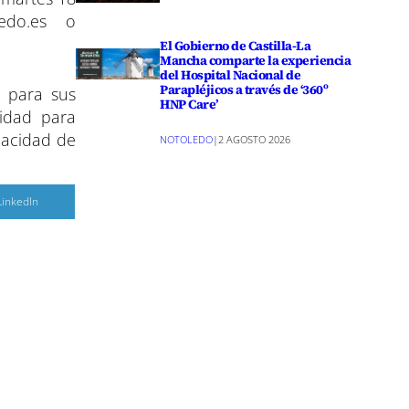
edo.es
o
El Gobierno de Castilla-La
Mancha comparte la experiencia
del Hospital Nacional de
Parapléjicos a través de ‘360º
n para sus
HNP Care’
nidad para
pacidad de
NOTOLEDO
|
2 AGOSTO 2026
C
LinkedIn
o
m
p
a
r
r
e
n