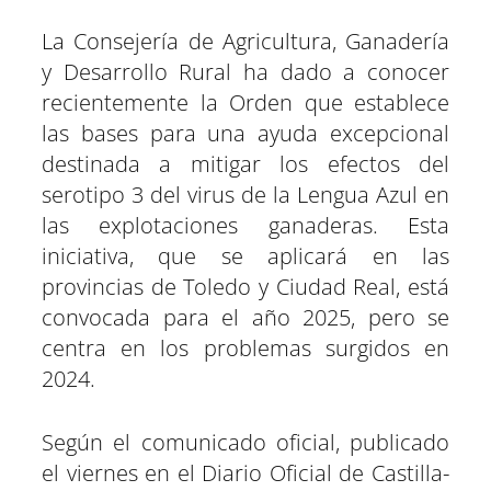
i
i
i
i
i
i
e
k
p
m
s
n
r
r
r
r
r
r
r
t
e
e
e
e
e
e
)
La Consejería de Agricultura, Ganadería
n
n
n
n
n
n
y Desarrollo Rural ha dado a conocer
recientemente la Orden que establece
las bases para una ayuda excepcional
destinada a mitigar los efectos del
serotipo 3 del virus de la Lengua Azul en
las explotaciones ganaderas. Esta
iniciativa, que se aplicará en las
provincias de Toledo y Ciudad Real, está
convocada para el año 2025, pero se
centra en los problemas surgidos en
2024.
Según el comunicado oficial, publicado
el viernes en el Diario Oficial de Castilla-