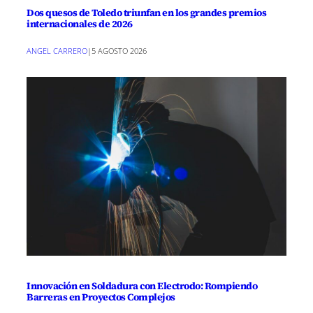
Dos quesos de Toledo triunfan en los grandes premios
internacionales de 2026
ANGEL CARRERO
|
5 AGOSTO 2026
Innovación en Soldadura con Electrodo: Rompiendo
Barreras en Proyectos Complejos