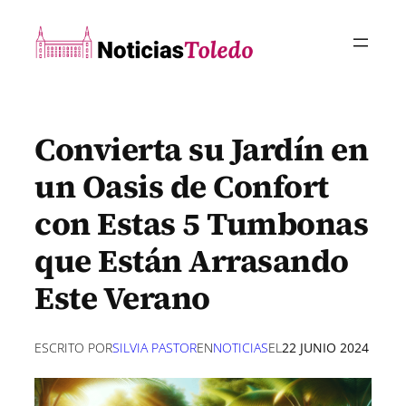
Saltar
al
contenido
Convierta su Jardín en
un Oasis de Confort
con Estas 5 Tumbonas
que Están Arrasando
Este Verano
ESCRITO POR
SILVIA PASTOR
EN
NOTICIAS
EL
22 JUNIO 2024