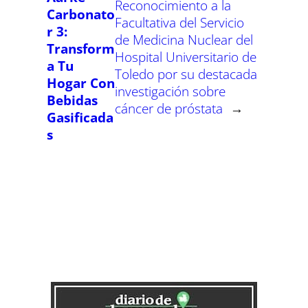
Reconocimiento a la
Carbonato
Facultativa del Servicio
r 3:
de Medicina Nuclear del
Transform
Hospital Universitario de
a Tu
Toledo por su destacada
Hogar Con
investigación sobre
Bebidas
cáncer de próstata
→
Gasificada
s