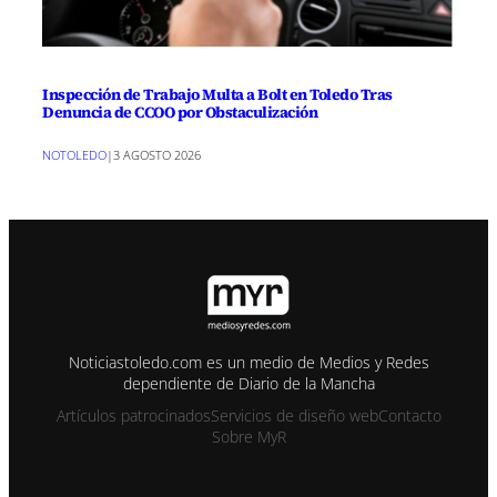
Inspección de Trabajo Multa a Bolt en Toledo Tras
Denuncia de CCOO por Obstaculización
NOTOLEDO
|
3 AGOSTO 2026
Noticiastoledo.com es un medio de Medios y Redes
dependiente de Diario de la Mancha
Artículos patrocinados
Servicios de diseño web
Contacto
Sobre MyR