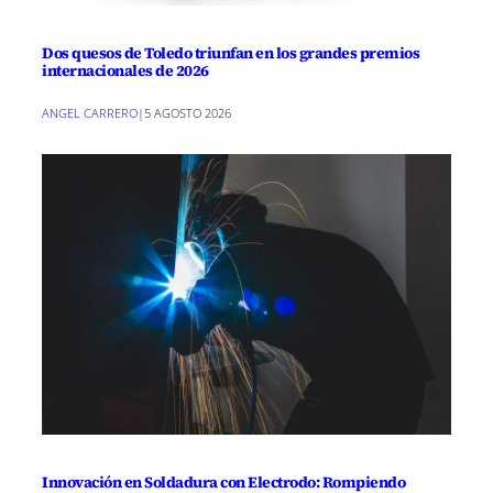
Dos quesos de Toledo triunfan en los grandes premios
internacionales de 2026
ANGEL CARRERO
|
5 AGOSTO 2026
Innovación en Soldadura con Electrodo: Rompiendo