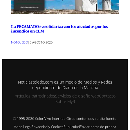
La FECAMADO se solidariza con los afectados por los
incendios en CLM
NOTOLEDO
|
5 AGOSTO 2026
Noticiastoledo.com es un medio de Medios y Redes
dependiente de Diario de la Mancha
Artículos patrocinados
Servicios de diseño web
Contacto
Sobre MyR
© 1995-2026 Color Vivo Internet. Otros contenidos se cita fuente.
Aviso Legal
Privacidad y Cookies
Publicidad
Enviar notas de prensa