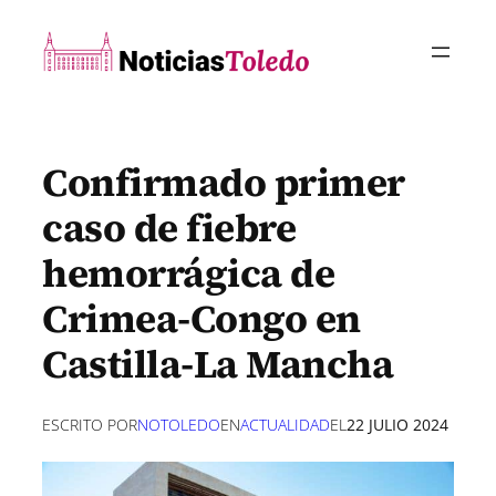
Saltar
al
contenido
Confirmado primer
caso de fiebre
hemorrágica de
Crimea-Congo en
Castilla-La Mancha
ESCRITO POR
NOTOLEDO
EN
ACTUALIDAD
EL
22 JULIO 2024