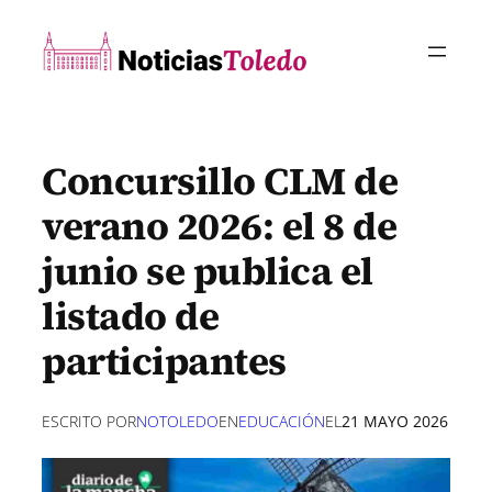
Saltar
al
contenido
Concursillo CLM de
verano 2026: el 8 de
junio se publica el
listado de
participantes
ESCRITO POR
NOTOLEDO
EN
EDUCACIÓN
EL
21 MAYO 2026