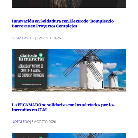
Innovación en Soldadura con Electrodo: Rompiendo
Barreras en Proyectos Complejos
SILVIA PASTOR
|
5 AGOSTO 2026
La FECAMADO se solidariza con los afectados por los
incendios en CLM
NOTOLEDO
|
5 AGOSTO 2026