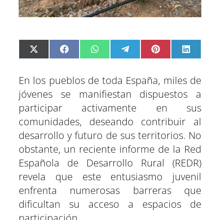
C
C
C
C
C
C
X
F
W
T
P
L
o
o
o
o
o
o
(
a
h
e
i
i
m
m
m
m
m
m
T
c
a
l
n
n
p
p
p
p
p
p
w
e
t
e
t
k
a
a
a
a
a
a
i
b
s
g
e
e
En los pueblos de toda España, miles de
r
r
r
r
r
r
t
o
A
r
r
d
t
t
t
t
t
t
t
o
p
a
e
I
jóvenes se manifiestan dispuestos a
i
i
i
i
i
i
e
k
p
m
s
n
r
r
r
r
r
r
r
t
e
e
e
e
e
e
)
participar activamente en sus
n
n
n
n
n
n
comunidades, deseando contribuir al
desarrollo y futuro de sus territorios. No
obstante, un reciente informe de la Red
Española de Desarrollo Rural (REDR)
revela que este entusiasmo juvenil
enfrenta numerosas barreras que
dificultan su acceso a espacios de
participación.