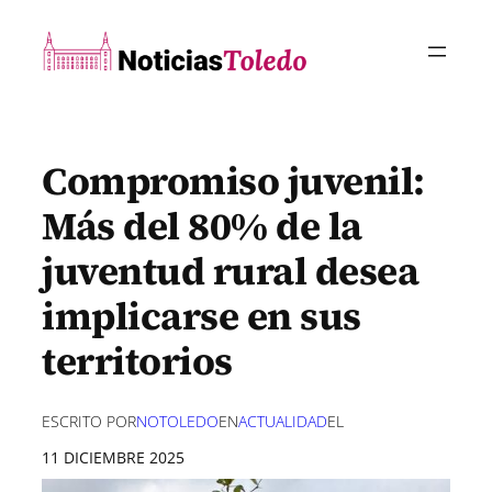
Saltar
al
contenido
Compromiso juvenil:
Más del 80% de la
juventud rural desea
implicarse en sus
territorios
ESCRITO POR
NOTOLEDO
EN
ACTUALIDAD
EL
11 DICIEMBRE 2025