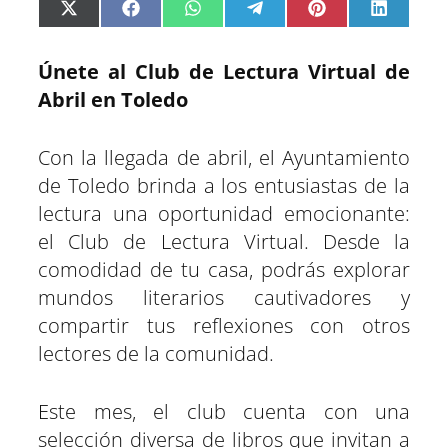
C
C
C
C
C
C
X
F
W
T
P
L
o
o
o
o
o
o
(
a
h
e
i
i
m
m
m
m
m
m
T
c
a
l
n
n
p
p
p
p
p
p
w
e
t
e
t
k
a
a
a
a
a
a
i
b
s
g
e
e
Únete al Club de Lectura Virtual de
r
r
r
r
r
r
t
o
A
r
r
d
t
t
t
t
t
t
t
o
p
a
e
I
Abril en Toledo
i
i
i
i
i
i
e
k
p
m
s
n
r
r
r
r
r
r
r
t
e
e
e
e
e
e
)
n
n
n
n
n
n
Con la llegada de abril, el Ayuntamiento
de Toledo brinda a los entusiastas de la
lectura una oportunidad emocionante:
el Club de Lectura Virtual. Desde la
comodidad de tu casa, podrás explorar
mundos literarios cautivadores y
compartir tus reflexiones con otros
lectores de la comunidad.
Este mes, el club cuenta con una
selección diversa de libros que invitan a