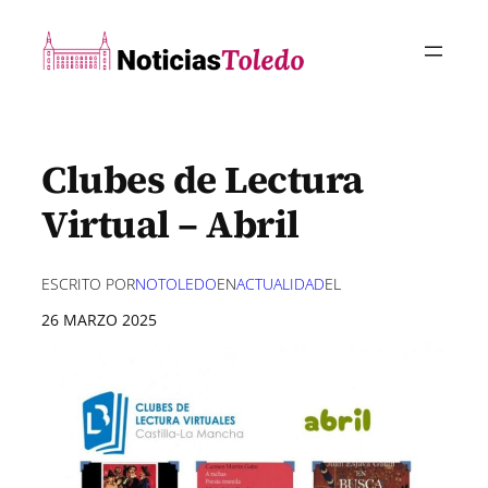
Saltar
al
contenido
Clubes de Lectura
Virtual – Abril
ESCRITO POR
NOTOLEDO
EN
ACTUALIDAD
EL
26 MARZO 2025