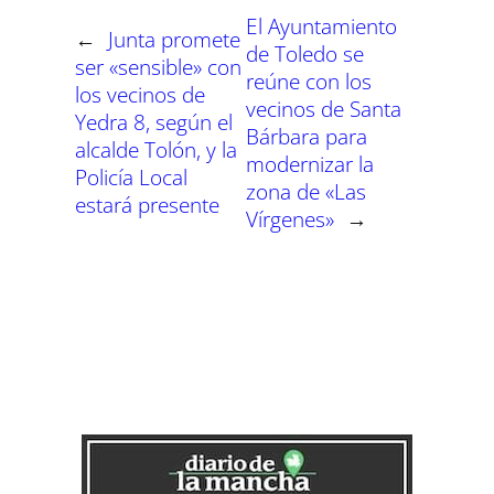
n
n
n
n
n
n
El Ayuntamiento
←
Junta promete
de Toledo se
ser «sensible» con
reúne con los
los vecinos de
vecinos de Santa
Yedra 8, según el
Bárbara para
alcalde Tolón, y la
modernizar la
Policía Local
zona de «Las
estará presente
Vírgenes»
→