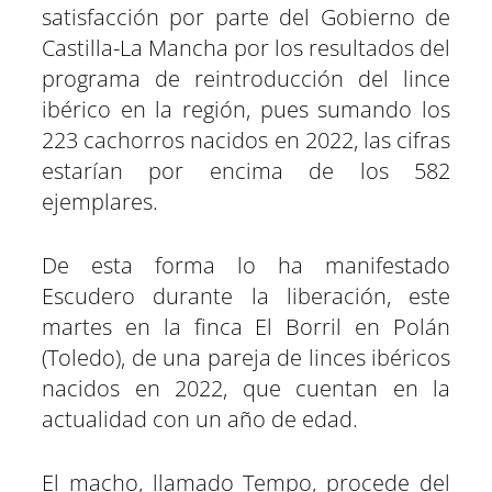
e
e
e
e
e
e
)
satisfacción por parte del Gobierno de
n
n
n
n
n
n
Castilla-La Mancha por los resultados del
programa de reintroducción del lince
ibérico en la región, pues sumando los
223 cachorros nacidos en 2022, las cifras
estarían por encima de los 582
ejemplares.
De esta forma lo ha manifestado
Escudero durante la liberación, este
martes en la finca El Borril en Polán
(Toledo), de una pareja de linces ibéricos
nacidos en 2022, que cuentan en la
actualidad con un año de edad.
El macho, llamado Tempo, procede del