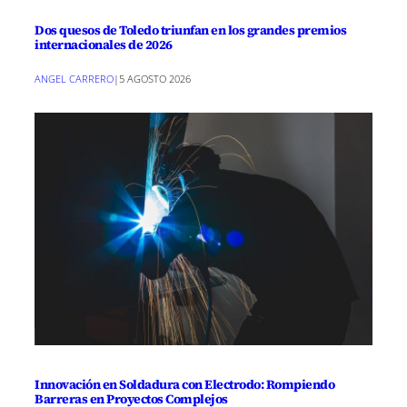
Dos quesos de Toledo triunfan en los grandes premios
internacionales de 2026
ANGEL CARRERO
|
5 AGOSTO 2026
Innovación en Soldadura con Electrodo: Rompiendo
Barreras en Proyectos Complejos