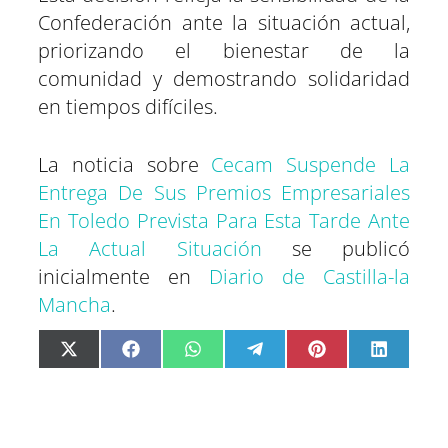
Confederación ante la situación actual,
priorizando el bienestar de la
comunidad y demostrando solidaridad
en tiempos difíciles.
La noticia sobre
Cecam Suspende La
Entrega De Sus Premios Empresariales
En Toledo Prevista Para Esta Tarde Ante
La Actual Situación
se publicó
inicialmente en
Diario de Castilla-la
Mancha
.
C
C
C
C
C
C
X
F
W
T
P
L
o
o
o
o
o
o
(
a
h
e
i
i
m
m
m
m
m
m
T
c
a
l
n
n
p
p
p
p
p
p
w
e
t
e
t
k
a
a
a
a
a
a
i
b
s
g
e
e
r
r
r
r
r
r
t
o
A
r
r
d
t
t
t
t
t
t
t
o
p
a
e
I
i
i
i
i
i
i
e
k
p
m
s
n