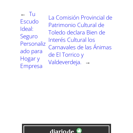
r
r
r
r
r
r
r
t
e
e
e
e
e
e
)
n
n
n
n
n
n
←
Tu
La Comisión Provincial de
Escudo
Patrimonio Cultural de
Ideal:
Toledo declara Bien de
Seguro
Interés Cultural los
Personaliz
Carnavales de las Ánimas
ado para
de El Torrico y
Hogar y
Valdeverdeja.
→
Empresa