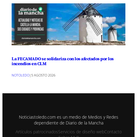
La FECAMADO se solidariza con los afectados por los
incendios en CLM
NOTOLEDO
|
5 AGOSTO 2026
Noticiastoledo.com es un medio de Medios y Redes
dependiente de Diario de la Mancha
Artículos patrocinados
Servicios de diseño web
Contacto