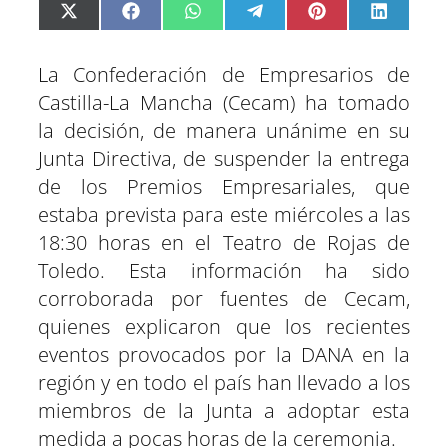
C
C
C
C
C
C
X
F
W
T
P
L
o
o
o
o
o
o
(
a
h
e
i
i
m
m
m
m
m
m
T
c
a
l
n
n
p
p
p
p
p
p
w
e
t
e
t
k
a
a
a
a
a
a
i
b
s
g
e
e
La Confederación de Empresarios de
r
r
r
r
r
r
t
o
A
r
r
d
t
t
t
t
t
t
t
o
p
a
e
I
Castilla-La Mancha (Cecam) ha tomado
i
i
i
i
i
i
e
k
p
m
s
n
r
r
r
r
r
r
r
t
e
e
e
e
e
e
)
la decisión, de manera unánime en su
n
n
n
n
n
n
Junta Directiva, de suspender la entrega
de los Premios Empresariales, que
estaba prevista para este miércoles a las
18:30 horas en el Teatro de Rojas de
Toledo. Esta información ha sido
corroborada por fuentes de Cecam,
quienes explicaron que los recientes
eventos provocados por la DANA en la
región y en todo el país han llevado a los
miembros de la Junta a adoptar esta
medida a pocas horas de la ceremonia.