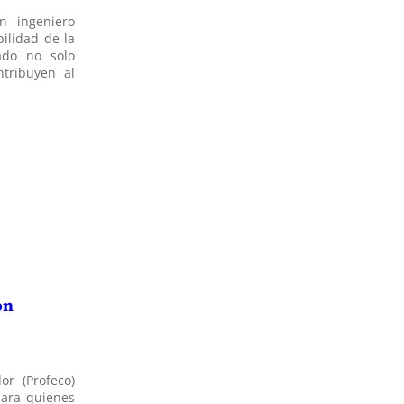
un ingeniero
ilidad de la
ado no solo
tribuyen al
ón
or (Profeco)
para quienes