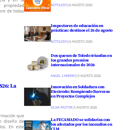
y propiedad
NOTOLEDO
|
6 AGOSTO 2026
bre de todas
Inspectores de educación en
prácticas: destinos el 26 de agosto
NOTOLEDO
|
6 AGOSTO 2026
Dos quesos de Toledo triunfan en
los grandes premios
internacionales de 2026
ANGEL CARRERO
|
5 AGOSTO 2026
S26: La
Innovación en Soldadura con
Electrodo: Rompiendo Barreras
en Proyectos Complejos
SILVIA PASTOR
|
5 AGOSTO 2026
formación que
La FECAMADO se solidariza con
en diseño de
los afectados por los incendios en
dos. En este
CLM