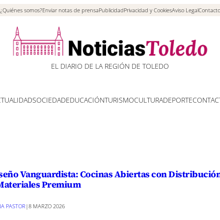
¿Quiénes somos?
Enviar notas de prensa
Publicidad
Privacidad y Cookies
Aviso Legal
Contact
EL DIARIO DE LA REGIÓN DE TOLEDO
CTUALIDAD
SOCIEDAD
EDUCACIÓN
TURISMO
CULTURA
DEPORTE
CONTAC
seño Vanguardista: Cocinas Abiertas con Distribución
Materiales Premium
VIA PASTOR
|
8 MARZO 2026