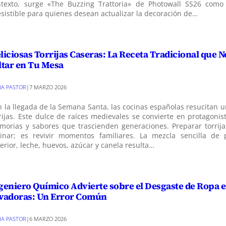
ntexto, surge «The Buzzing Trattoria» de Photowall SS26 como
esistible para quienes desean actualizar la decoración de…
liciosas Torrijas Caseras: La Receta Tradicional que 
ltar en Tu Mesa
VIA PASTOR
|
7 MARZO 2026
 la llegada de la Semana Santa, las cocinas españolas resucitan un
rijas. Este dulce de raíces medievales se convierte en protagoni
orias y sabores que trascienden generaciones. Preparar torrija
cinar; es revivir momentos familiares. La mezcla sencilla de
erior, leche, huevos, azúcar y canela resulta…
geniero Químico Advierte sobre el Desgaste de Ropa 
vadoras: Un Error Común
VIA PASTOR
|
6 MARZO 2026