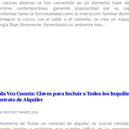
s cocinas abiertas se han convertido en un elemento clave de
teriores contemporáneo, ganando popularidad por su ca
nsformar tanto la funcionalidad como la interacción familiar dent
 integrar la cocina con el salón o el comedor, se crea un espa
ergía fluye libremente, fomentando un ambiente más…
da Voz Cuenta: Claves para Incluir a Todos los Inquilin
ntrato de Alquiler
VIA PASTOR
|
7 MARZO 2026
 momento de firmar un contrato de alquiler, es crucial conside
pectos legales y prácticos que pueden influir en la conviven