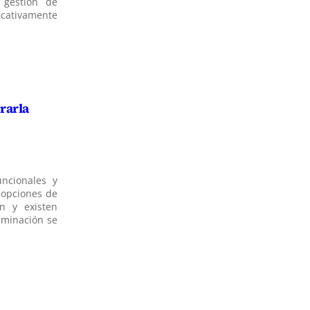
 gestión de
icativamente
rarla
ncionales y
 opciones de
n y existen
luminación se