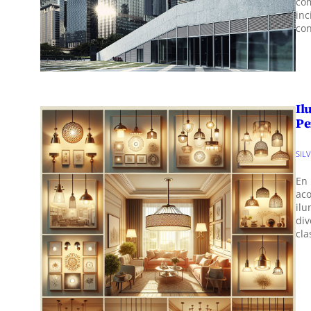
co
inc
con
Il
Pe
SIL
En
ac
il
div
cla