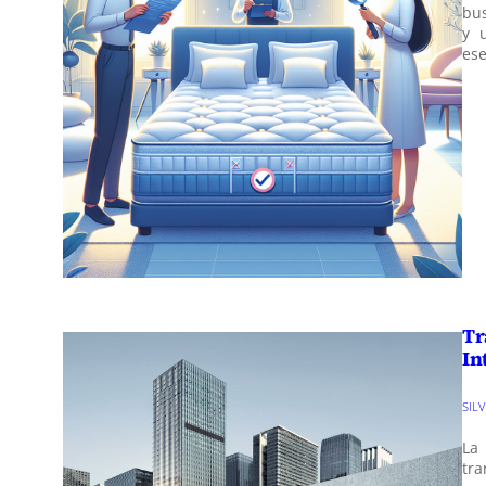
bus
y 
ese
Tr
In
SIL
La 
tr