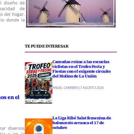
l diseño de
pacidad de
ro del hogar.
cio donde la
TE PUEDE INTERESAR
Camuñas reúne a las escuelas
ciclistas en el Trofeo Feria y
Fiestas con el exigente circuito
del Molino de La Unión
ANGEL CARRERO
|
7 AGOSTO 2026
os en el
La Liga Ribé Salat femenina de
baloncesto arranca el 17 de
octubre
rar diversos
cia y en la