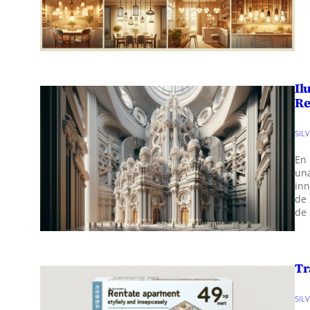
Il
Re
SIL
En
una
inn
de
de 
Tr
SIL