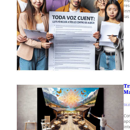
re
inm
las
Tr
Ma
SIL
Con
ap
in