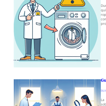
Du
quí
ro
co
pro
Gu
SIL
La
so