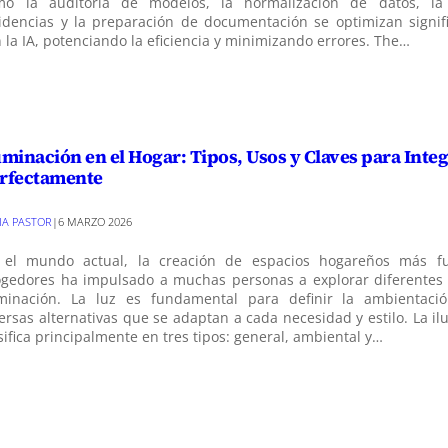
mo la auditoría de modelos, la normalización de datos, la
idencias y la preparación de documentación se optimizan signif
 la IA, potenciando la eficiencia y minimizando errores. The…
uminación en el Hogar: Tipos, Usos y Claves para Integ
rfectamente
VIA PASTOR
|
6 MARZO 2026
 el mundo actual, la creación de espacios hogareños más fu
ogedores ha impulsado a muchas personas a explorar diferentes
uminación. La luz es fundamental para definir la ambientació
ersas alternativas que se adaptan a cada necesidad y estilo. La i
sifica principalmente en tres tipos: general, ambiental y…