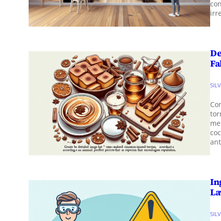
co
irr
De
Fa
SIL
Con
tor
mem
co
ant
In
La
SIL