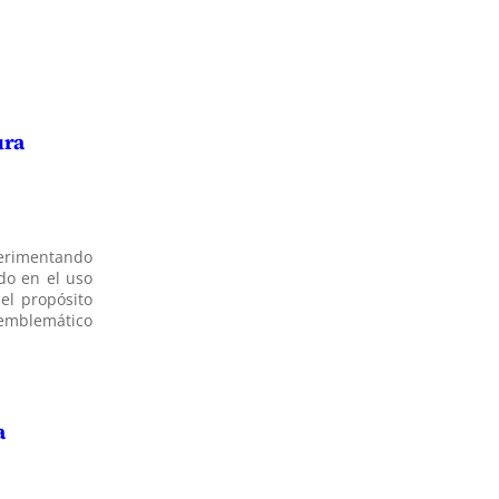
ura
perimentando
ado en el uso
el propósito
 emblemático
a