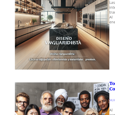
La
in
tra
Al
en
To
Co
SIL
Al
as