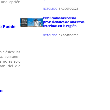
 una opción
NOTOLEDO
|
5 AGOSTO 2026
Publicadas las bolsas
provisionales de maestros
interinos en la región
No Puede
NOTOLEDO
|
5 AGOSTO 2026
 clásico: las
sta, evocando
s no es solo
 pan del día
en