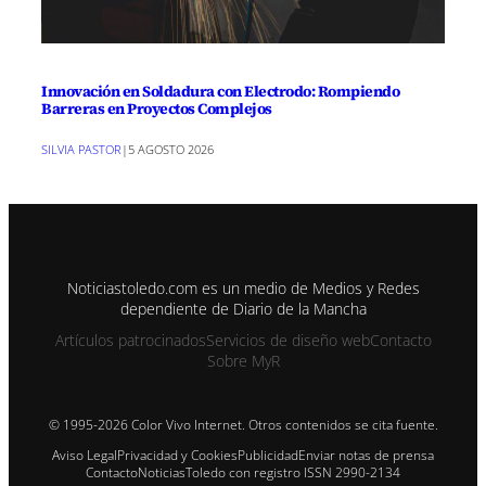
Innovación en Soldadura con Electrodo: Rompiendo
Barreras en Proyectos Complejos
SILVIA PASTOR
|
5 AGOSTO 2026
Noticiastoledo.com es un medio de Medios y Redes
dependiente de Diario de la Mancha
Artículos patrocinados
Servicios de diseño web
Contacto
Sobre MyR
© 1995-2026 Color Vivo Internet. Otros contenidos se cita fuente.
Aviso Legal
Privacidad y Cookies
Publicidad
Enviar notas de prensa
Contacto
NoticiasToledo con registro ISSN 2990-2134