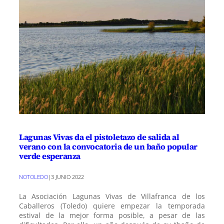
Lagunas Vivas da el pistoletazo de salida al
verano con la convocatoria de un baño popular
verde esperanza
NOTOLEDO
|
3 JUNIO 2022
La Asociación Lagunas Vivas de Villafranca de los
Caballeros (Toledo) quiere empezar la temporada
estival de la mejor forma posible, a pesar de las