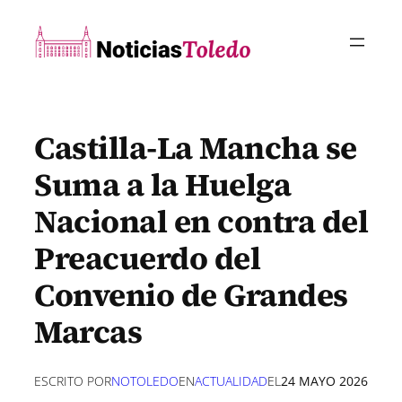
Saltar
al
contenido
Castilla-La Mancha se
Suma a la Huelga
Nacional en contra del
Preacuerdo del
Convenio de Grandes
Marcas
ESCRITO POR
NOTOLEDO
EN
ACTUALIDAD
EL
24 MAYO 2026