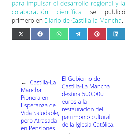
para impulsar el desarrollo regional y la
colaboración científica
se publicó
primero en
Diario de Castilla-la Mancha
.
C
C
C
C
C
C
X
F
W
T
P
L
o
o
o
o
o
o
(
a
h
e
i
i
m
m
m
m
m
m
T
c
a
l
n
n
p
p
p
p
p
p
w
e
t
e
t
k
a
a
a
a
a
a
i
b
s
g
e
e
r
r
r
r
r
r
t
o
A
r
r
d
t
t
t
t
t
t
t
o
p
a
e
I
i
i
i
i
i
i
e
k
p
m
s
n
r
r
r
r
r
r
r
t
e
e
e
e
e
e
)
n
n
n
n
n
n
El Gobierno de
←
Castilla-La
Castilla-La Mancha
Mancha:
destina 500.000
Pionera en
euros a la
Esperanza de
restauración del
Vida Saludable,
patrimonio cultural
pero Atrasada
de la Iglesia Católica.
en Pensiones
→