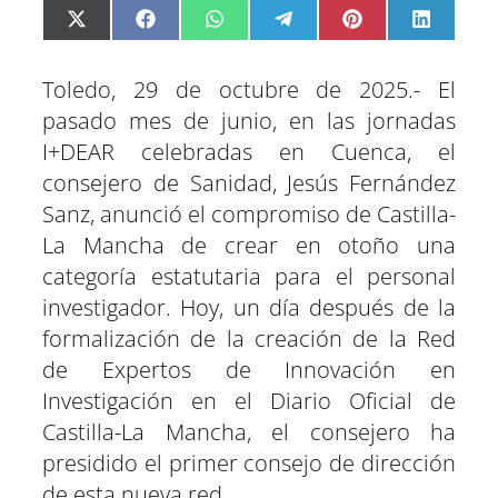
C
C
C
C
C
C
X
F
W
T
P
L
o
o
o
o
o
o
(
a
h
e
i
i
m
m
m
m
m
m
T
c
a
l
n
n
p
p
p
p
p
p
w
e
t
e
t
k
a
a
a
a
a
a
i
b
s
g
e
e
Toledo, 29 de octubre de 2025.- El
r
r
r
r
r
r
t
o
A
r
r
d
t
t
t
t
t
t
t
o
p
a
e
I
pasado mes de junio, en las jornadas
i
i
i
i
i
i
e
k
p
m
s
n
r
r
r
r
r
r
r
t
e
e
e
e
e
e
)
I+DEAR celebradas en Cuenca, el
n
n
n
n
n
n
consejero de Sanidad, Jesús Fernández
Sanz, anunció el compromiso de Castilla-
La Mancha de crear en otoño una
categoría estatutaria para el personal
investigador. Hoy, un día después de la
formalización de la creación de la Red
de Expertos de Innovación en
Investigación en el Diario Oficial de
Castilla-La Mancha, el consejero ha
presidido el primer consejo de dirección
de esta nueva red.