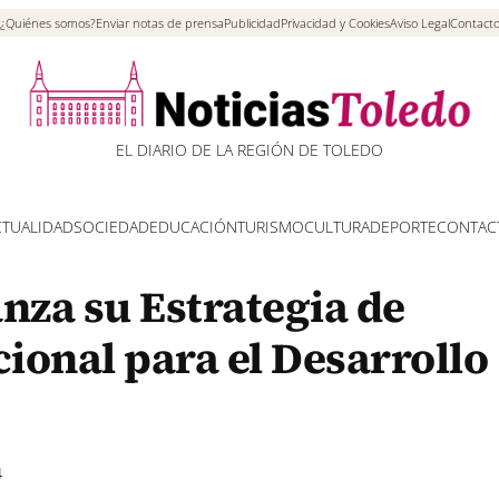
¿Quiénes somos?
Enviar notas de prensa
Publicidad
Privacidad y Cookies
Aviso Legal
Contact
EL DIARIO DE LA REGIÓN DE TOLEDO
CTUALIDAD
SOCIEDAD
EDUCACIÓN
TURISMO
CULTURA
DEPORTE
CONTAC
nza su Estrategia de
ional para el Desarrollo
4