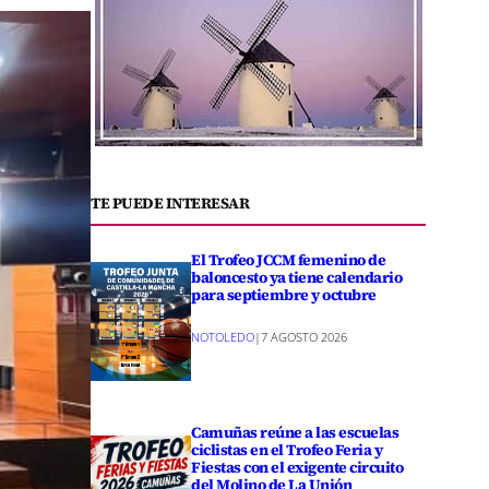
TE PUEDE INTERESAR
El Trofeo JCCM femenino de
baloncesto ya tiene calendario
para septiembre y octubre
NOTOLEDO
|
7 AGOSTO 2026
Camuñas reúne a las escuelas
ciclistas en el Trofeo Feria y
Fiestas con el exigente circuito
del Molino de La Unión