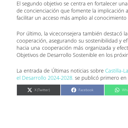
El segundo objetivo se centra en fortalecer un
de concienciación que fomente la implicación a
facilitar un acceso más amplio al conocimiento 
Por último, la viceconsejera también destacó la
cooperación, asegurando su sostenibilidad y efi
hacia una cooperación más organizada y efecti
Objetivos de Desarrollo Sostenible en los próx
La entrada de Últimas noticias sobre
Castilla-
el Desarrollo 2024-2028.
se publicó primero en
C
C
C
X (Twitter)
Facebook
Wha
o
o
o
m
m
m
p
p
p
a
a
a
r
r
r
t
t
t
i
i
i
r
r
r
e
e
e
n
n
n