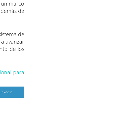
o un marco
 además de
 sistema de
ara avanzar
nto de los
ional para
C
LinkedIn
o
m
p
a
r
r
e
n