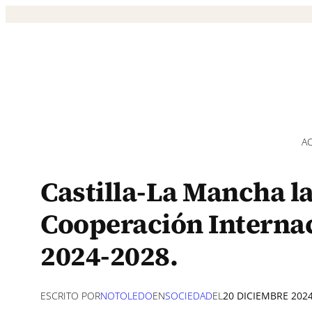
Saltar
al
contenido
A
Castilla-La Mancha la
Cooperación Internac
2024-2028.
ESCRITO POR
NOTOLEDO
EN
SOCIEDAD
EL
20 DICIEMBRE 202