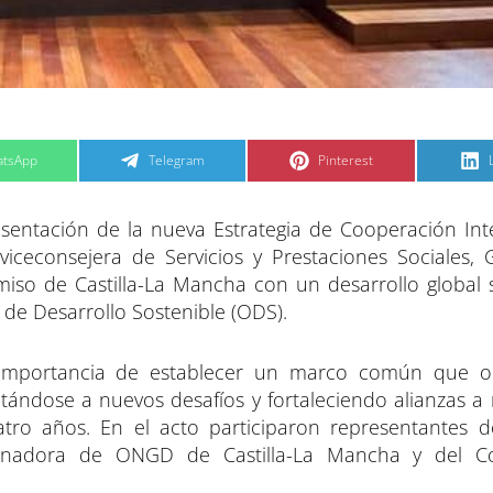
C
C
tsApp
Telegram
Pinterest
o
o
m
m
p
p
a
a
esentación de la nueva Estrategia de Cooperación Int
r
r
t
t
t
i
i
i
viceconsejera de Servicios y Prestaciones Sociales,
r
r
e
e
iso de Castilla-La Mancha con un desarrollo global s
n
n
 de Desarrollo Sostenible (ODS).
a importancia de establecer un marco común que op
ndose a nuevos desafíos y fortaleciendo alianzas a ni
tro años. En el acto participaron representantes d
dinadora de ONGD de Castilla-La Mancha y del C