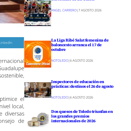
ANGEL CARRERO
|
7 AGOSTO 2026
La Liga Ribé Salat femenina de
C
LinkedIn
baloncesto arranca el 17 de
o
octubre
m
p
a
ernacional
r
NOTOLEDO
|
6 AGOSTO 2026
 Guadalupe
r
e
ostenible,
n
Inspectores de educación en
prácticas: destinos el 26 de agosto
NOTOLEDO
|
6 AGOSTO 2026
timice el
vel local,
Dos quesos de Toledo triunfan en
e diversas
los grandes premios
onsejo de
internacionales de 2026