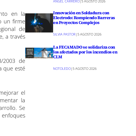
ANGEL CARRERO
|
5 AGOSTO 2026
Innovación en Soldadura con
nto en la
Electrodo: Rompiendo Barreras
o un firme
en Proyectos Complejos
gional de
SILVIA PASTOR
|
5 AGOSTO 2026
, a través
La FECAMADO se solidariza con
los afectados por los incendios en
CLM
3/2003 de
a que esté
NOTOLEDO
|
5 AGOSTO 2026
mejorar el
umentar la
rrollo. Se
o enfoques