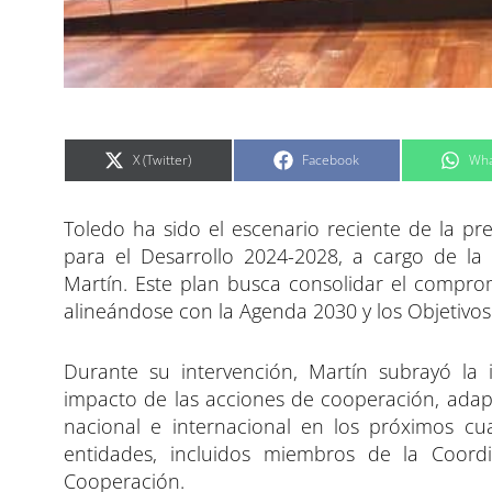
C
C
C
X (Twitter)
Facebook
Wha
o
o
o
m
m
m
p
p
p
a
a
a
Toledo ha sido el escenario reciente de la pr
r
r
r
t
t
t
i
i
i
para el Desarrollo 2024-2028, a cargo de la 
r
r
r
e
e
e
Martín. Este plan busca consolidar el comprom
n
n
n
alineándose con la Agenda 2030 y los Objetivos
Durante su intervención, Martín subrayó l
impacto de las acciones de cooperación, adaptá
nacional e internacional en los próximos cua
entidades, incluidos miembros de la Coor
Cooperación.