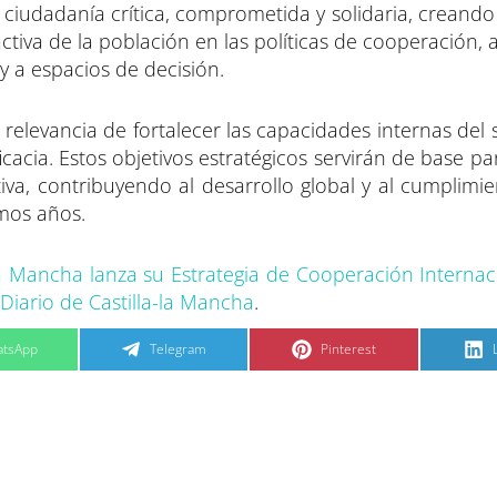
a ciudadanía crítica, comprometida y solidaria, creand
ctiva de la población en las políticas de cooperación,
y a espacios de decisión.
 relevancia de fortalecer las capacidades internas del
cacia. Estos objetivos estratégicos servirán de base p
va, contribuyendo al desarrollo global y al cumplimie
imos años.
La Mancha lanza su Estrategia de Cooperación Internac
Diario de Castilla-la Mancha
.
C
C
tsApp
Telegram
Pinterest
o
o
m
m
p
p
a
a
r
r
t
t
t
i
i
i
r
r
e
e
n
n