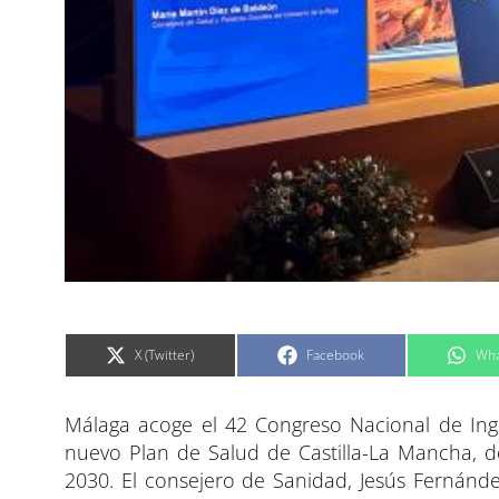
C
C
C
X (Twitter)
Facebook
Wha
o
o
o
m
m
m
p
p
p
a
a
a
Málaga acoge el 42 Congreso Nacional de Inge
r
r
r
t
t
t
i
i
i
nuevo Plan de Salud de Castilla-La Mancha, d
r
r
r
e
e
e
2030. El consejero de Sanidad, Jesús Fernánd
n
n
n