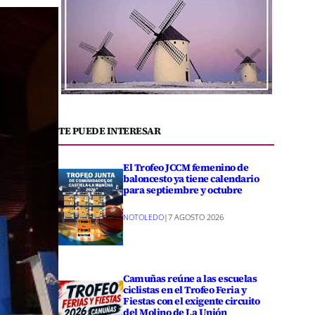
TE PUEDE INTERESAR
El Trofeo JCCM femenino de
baloncesto ya tiene calendario
para septiembre y octubre
NOTOLEDO
|
7 AGOSTO 2026
Camuñas reúne a las escuelas
ciclistas en el Trofeo Feria y
Fiestas con el exigente circuito
del Molino de La Unión