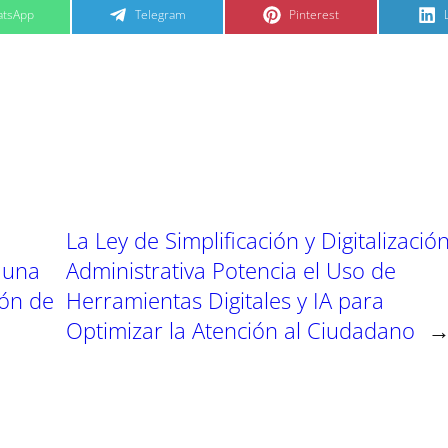
C
C
tsApp
Telegram
Pinterest
o
o
m
m
p
p
a
a
r
r
t
t
t
i
i
i
r
r
e
e
n
n
La Ley de Simplificación y Digitalizació
 una
Administrativa Potencia el Uso de
ión de
Herramientas Digitales y IA para
Optimizar la Atención al Ciudadano