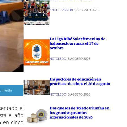
ANGEL CARRERO
|
7 AGOSTO 2026
La Liga Ribé Salat femenina de
baloncesto arranca el 17 de
octubre
NOTOLEDO
|
6 AGOSTO 2026
Inspectores de educación en
prácticas: destinos el 26 de agosto
C
LinkedIn
o
NOTOLEDO
|
6 AGOSTO 2026
m
p
a
sentado el
r
Dos quesos de Toledo triunfan en
los grandes premios
sta el año
internacionales de 2026
r
e
á en cinco
n