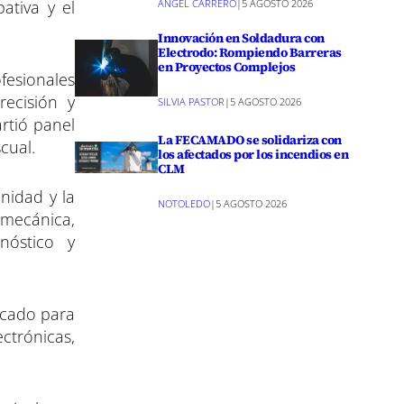
ANGEL CARRERO
|
5 AGOSTO 2026
pativa y el
Innovación en Soldadura con
Electrodo: Rompiendo Barreras
en Proyectos Complejos
fesionales
recisión y
SILVIA PASTOR
|
5 AGOSTO 2026
rtió panel
La FECAMADO se solidariza con
cual.
los afectados por los incendios en
CLM
nidad y la
NOTOLEDO
|
5 AGOSTO 2026
 mecánica,
nóstico y
acado para
ctrónicas,