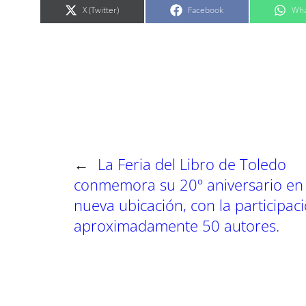
C
C
C
X (Twitter)
Facebook
Wha
o
o
o
m
m
m
p
p
p
a
a
a
r
r
r
t
t
t
i
i
i
r
r
r
e
e
e
n
n
n
←
La Feria del Libro de Toledo
conmemora su 20º aniversario en
nueva ubicación, con la participac
aproximadamente 50 autores.