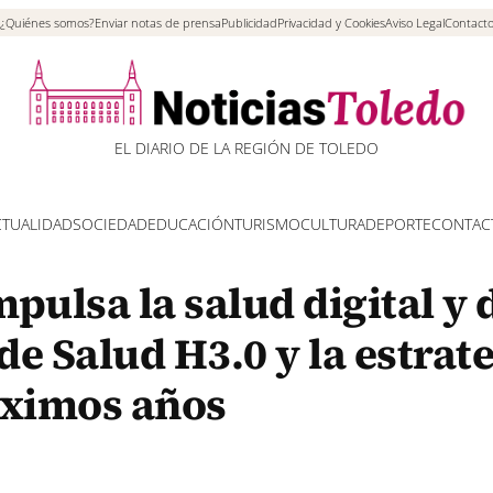
¿Quiénes somos?
Enviar notas de prensa
Publicidad
Privacidad y Cookies
Aviso Legal
Contact
EL DIARIO DE LA REGIÓN DE TOLEDO
CTUALIDAD
SOCIEDAD
EDUCACIÓN
TURISMO
CULTURA
DEPORTE
CONTAC
pulsa la salud digital y 
de Salud H3.0 y la estrat
óximos años