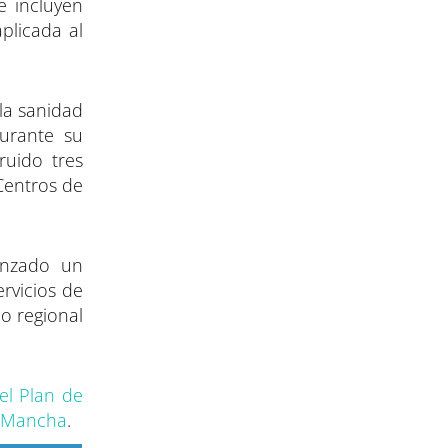
e incluyen
aplicada al
la sanidad
Durante su
ruido tres
Centros de
anzado un
rvicios de
no regional
 el Plan de
la Mancha
.