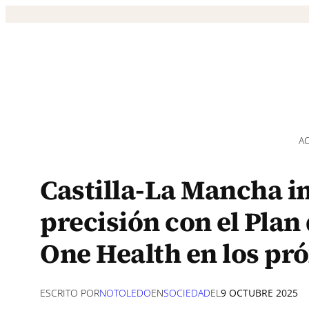
Saltar
al
contenido
A
Castilla-La Mancha im
precisión con el Plan 
One Health en los pr
ESCRITO POR
NOTOLEDO
EN
SOCIEDAD
EL
9 OCTUBRE 2025