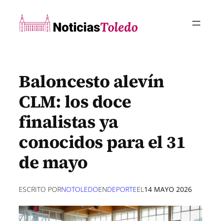
Saltar
al
contenido
Baloncesto alevín
CLM: los doce
finalistas ya
conocidos para el 31
de mayo
ESCRITO POR
NOTOLEDO
EN
DEPORTE
EL
14 MAYO 2026