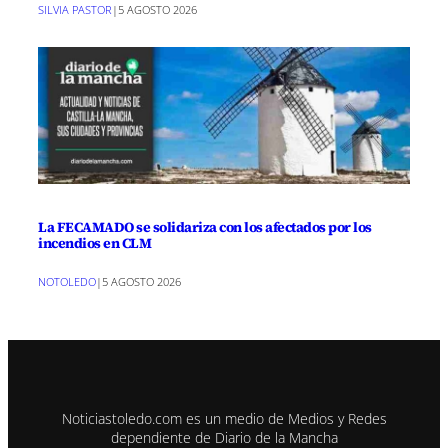
SILVIA PASTOR
|
5 AGOSTO 2026
La FECAMADO se solidariza con los afectados por los
incendios en CLM
NOTOLEDO
|
5 AGOSTO 2026
Noticiastoledo.com es un medio de Medios y Redes
dependiente de Diario de la Mancha