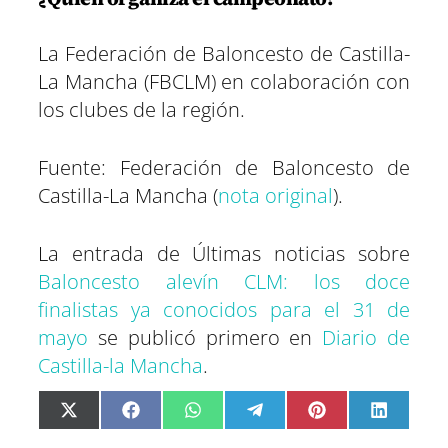
La Federación de Baloncesto de Castilla-
La Mancha (FBCLM) en colaboración con
los clubes de la región.
Fuente: Federación de Baloncesto de
Castilla-La Mancha (
nota original
).
La entrada de Últimas noticias sobre
Baloncesto alevín CLM: los doce
finalistas ya conocidos para el 31 de
mayo
se publicó primero en
Diario de
Castilla-la Mancha
.
C
C
C
C
C
C
X
F
W
T
P
L
o
o
o
o
o
o
(
a
h
e
i
i
m
m
m
m
m
m
T
c
a
l
n
n