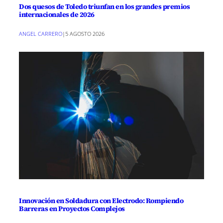
Dos quesos de Toledo triunfan en los grandes premios
internacionales de 2026
ANGEL CARRERO
|
5 AGOSTO 2026
Innovación en Soldadura con Electrodo: Rompiendo
Barreras en Proyectos Complejos