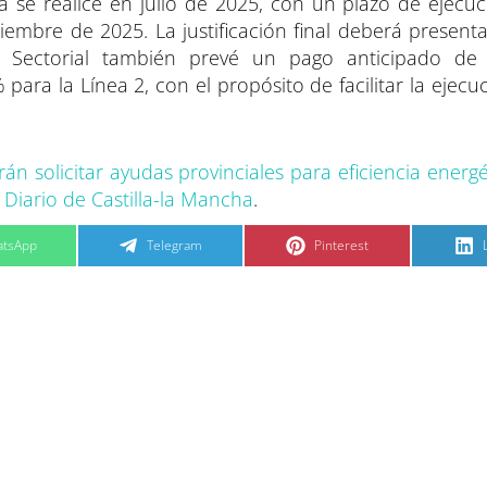
a se realice en julio de 2025, con un plazo de ejecuc
iembre de 2025. La justificación final deberá present
 Sectorial también prevé un pago anticipado de 
ara la Línea 2, con el propósito de facilitar la ejecu
n solicitar ayudas provinciales para eficiencia energé
n
Diario de Castilla-la Mancha
.
C
C
tsApp
Telegram
Pinterest
o
o
m
m
p
p
a
a
r
r
t
t
t
i
i
i
r
r
e
e
n
n