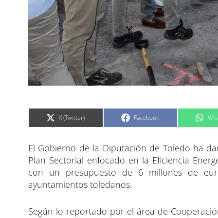
C
C
C
X (Twitter)
Facebook
Wha
o
o
o
m
m
m
p
p
p
a
a
a
El Gobierno de la Diputación de Toledo ha da
r
r
r
t
t
t
i
i
i
Plan Sectorial enfocado en la Eficiencia Energé
r
r
r
e
e
e
con un presupuesto de 6 millones de euro
n
n
n
ayuntamientos toledanos.
Según lo reportado por el área de Cooperación 