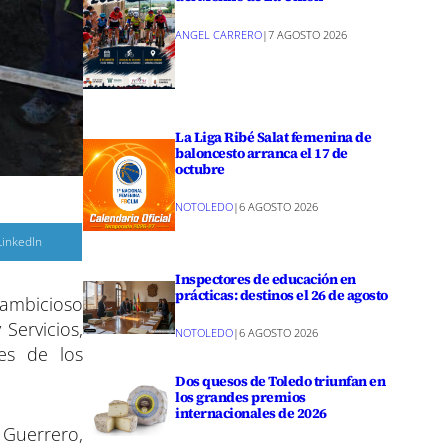
ANGEL CARRERO
|
7 AGOSTO 2026
La Liga Ribé Salat femenina de
baloncesto arranca el 17 de
octubre
NOTOLEDO
|
6 AGOSTO 2026
C
LinkedIn
o
m
p
Inspectores de educación en
a
prácticas: destinos el 26 de agosto
 ambicioso
r
 Servicios,
NOTOLEDO
|
6 AGOSTO 2026
r
e
es de los
n
Dos quesos de Toledo triunfan en
los grandes premios
internacionales de 2026
 Guerrero,