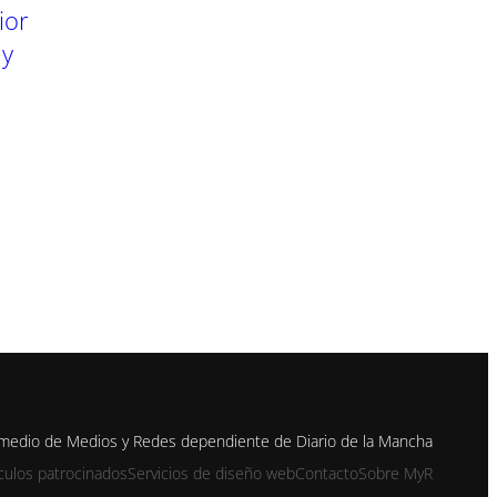
ior
 y
 medio de Medios y Redes dependiente de Diario de la Mancha
ículos patrocinados
Servicios de diseño web
Contacto
Sobre MyR