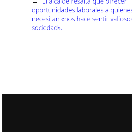
←
El alcalde resalta que ofrecer
oportunidades laborales a quiene
necesitan «nos hace sentir valioso
sociedad».