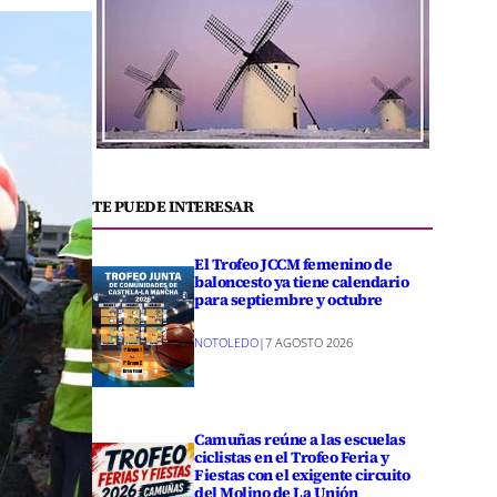
TE PUEDE INTERESAR
El Trofeo JCCM femenino de
baloncesto ya tiene calendario
para septiembre y octubre
NOTOLEDO
|
7 AGOSTO 2026
Camuñas reúne a las escuelas
ciclistas en el Trofeo Feria y
Fiestas con el exigente circuito
del Molino de La Unión