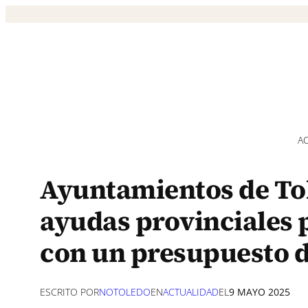
Saltar
al
contenido
A
Ayuntamientos de To
ayudas provinciales p
con un presupuesto d
ESCRITO POR
NOTOLEDO
EN
ACTUALIDAD
EL
9 MAYO 2025