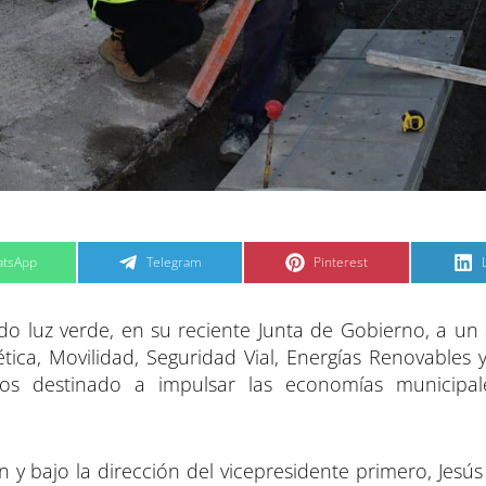
C
C
tsApp
Telegram
Pinterest
o
o
m
m
p
p
a
a
do luz verde, en su reciente Junta de Gobierno, a un
r
r
t
t
t
i
i
i
tica, Movilidad, Seguridad Vial, Energías Renovables y
r
r
e
e
s destinado a impulsar las economías municipal
n
n
y bajo la dirección del vicepresidente primero, Jesús