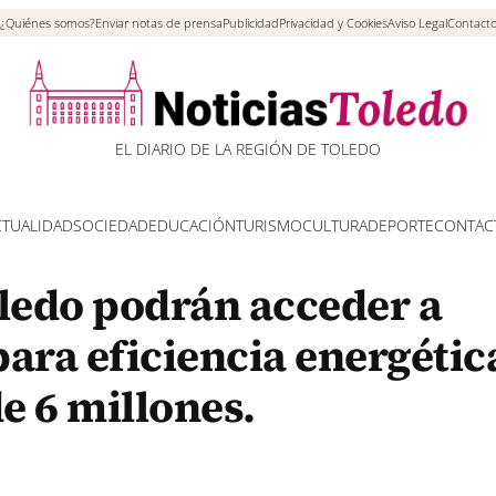
¿Quiénes somos?
Enviar notas de prensa
Publicidad
Privacidad y Cookies
Aviso Legal
Contact
EL DIARIO DE LA REGIÓN DE TOLEDO
CTUALIDAD
SOCIEDAD
EDUCACIÓN
TURISMO
CULTURA
DEPORTE
CONTAC
ledo podrán acceder a
ara eficiencia energétic
e 6 millones.