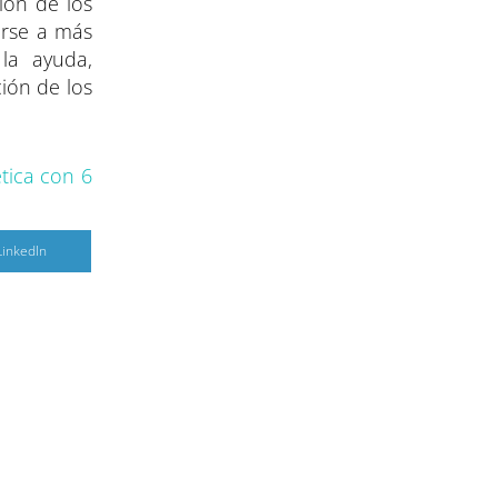
ión de los
arse a más
la ayuda,
ción de los
tica con 6
C
LinkedIn
o
m
p
a
r
r
e
n