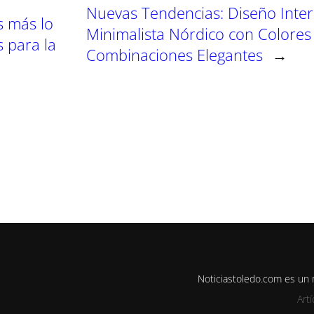
Nuevas Tendencias: Diseño Inter
s más lo
Minimalista Nórdico con Colores
s para la
Combinaciones Elegantes
→
Noticiastoledo.com es un
Art