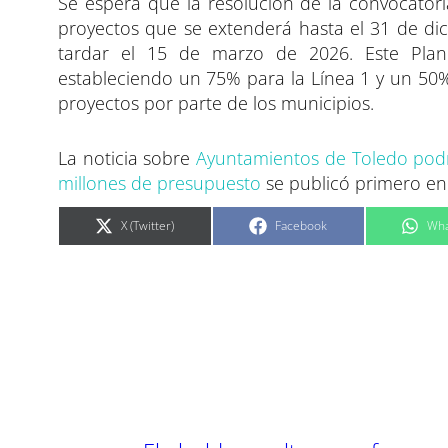
Se espera que la resolución de la convocatori
proyectos que se extenderá hasta el 31 de dic
tardar el 15 de marzo de 2026. Este Plan
estableciendo un 75% para la Línea 1 y un 50% p
proyectos por parte de los municipios.
La noticia sobre
Ayuntamientos de Toledo podrá
millones de presupuesto
se publicó primero e
C
C
C
X (Twitter)
Facebook
Wha
o
o
o
m
m
m
p
p
p
a
a
a
r
r
r
t
t
t
i
i
i
r
r
r
e
e
e
n
n
n