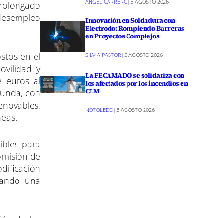
ANGEL CARRERO
|
5 AGOSTO 2026
prolongado
e desempleo
Innovación en Soldadura con
Electrodo: Rompiendo Barreras
en Proyectos Complejos
ostos en el
SILVIA PASTOR
|
5 AGOSTO 2026
ovilidad y
La FECAMADO se solidariza con
e euros al
los afectados por los incendios en
CLM
egunda, con
enovables,
NOTOLEDO
|
5 AGOSTO 2026
neas.
ibles para
Comisión de
ificación
urando una