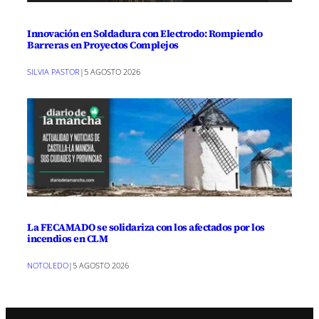
Innovación en Soldadura con Electrodo: Rompiendo
Barreras en Proyectos Complejos
SILVIA PASTOR
|
5 AGOSTO 2026
La FECAMADO se solidariza con los afectados por los
incendios en CLM
NOTOLEDO
|
5 AGOSTO 2026