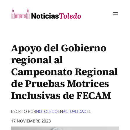
Saltar
al
contenido
Apoyo del Gobierno
regional al
Campeonato Regional
de Pruebas Motrices
Inclusivas de FECAM
ESCRITO POR
NOTOLEDO
EN
ACTUALIDAD
EL
17 NOVIEMBRE 2023