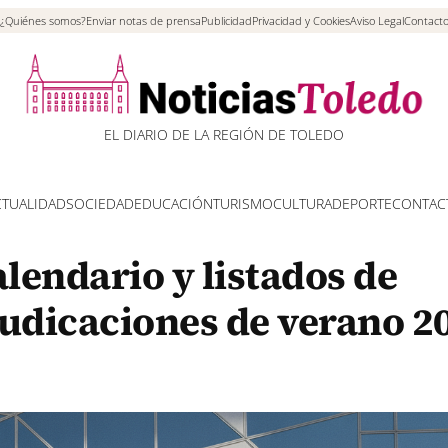
¿Quiénes somos?
Enviar notas de prensa
Publicidad
Privacidad y Cookies
Aviso Legal
Contact
EL DIARIO DE LA REGIÓN DE TOLEDO
CTUALIDAD
SOCIEDAD
EDUCACIÓN
TURISMO
CULTURA
DEPORTE
CONTAC
alendario y listados de
judicaciones de verano 2