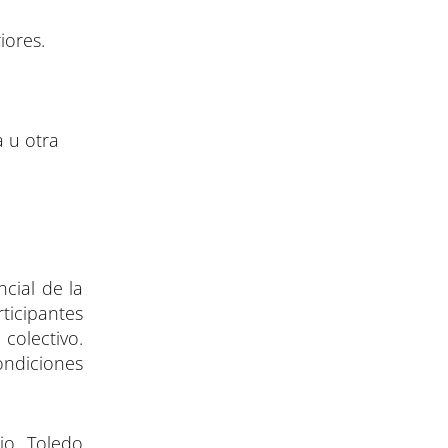
iores.
a u otra
cial de la
ticipantes
colectivo.
ondiciones
io. Toledo