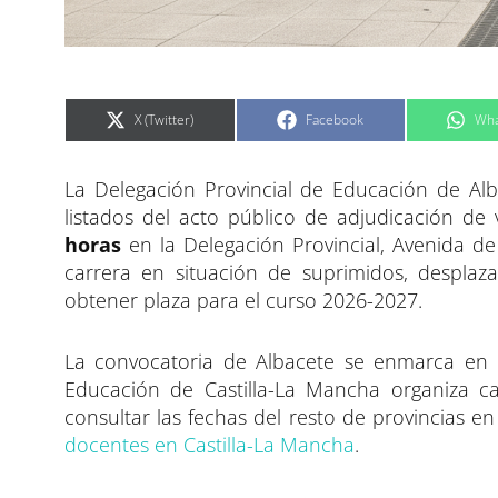
C
C
C
X (Twitter)
Facebook
Wha
o
o
o
m
m
m
p
p
p
a
a
a
La Delegación Provincial de Educación de Alb
r
r
r
t
t
t
i
i
i
listados del acto público de adjudicación de
r
r
r
e
e
e
horas
en la Delegación Provincial, Avenida de 
n
n
n
carrera en situación de suprimidos, desplaz
obtener plaza para el curso 2026-2027.
La convocatoria de Albacete se enmarca en 
Educación de Castilla-La Mancha organiza c
consultar las fechas del resto de provincias en
docentes en Castilla-La Mancha
.