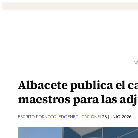
Saltar
al
contenido
A
Albacete publica el c
maestros para las ad
ESCRITO POR
NOTOLEDO
EN
EDUCACIÓN
EL
23 JUNIO 2026