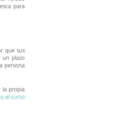
pesca para
ar que sus
e un plazo
tra persona
 la propia
a el curso