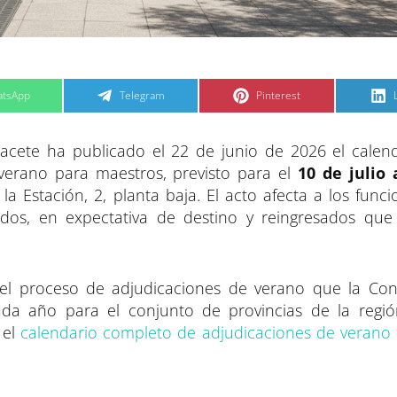
C
C
tsApp
Telegram
Pinterest
o
o
m
m
p
p
a
a
acete ha publicado el 22 de junio de 2026 el calend
r
r
t
t
t
i
i
i
 verano para maestros, previsto para el
10 de julio 
r
r
e
e
la Estación, 2, planta baja. El acto afecta a los func
n
n
ados, en expectativa de destino y reingresados que
el proceso de adjudicaciones de verano que la Con
ada año para el conjunto de provincias de la regi
 el
calendario completo de adjudicaciones de verano