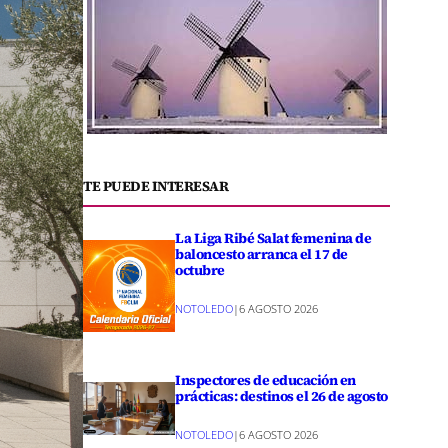
TE PUEDE INTERESAR
La Liga Ribé Salat femenina de
baloncesto arranca el 17 de
octubre
NOTOLEDO
|
6 AGOSTO 2026
Inspectores de educación en
prácticas: destinos el 26 de agosto
NOTOLEDO
|
6 AGOSTO 2026