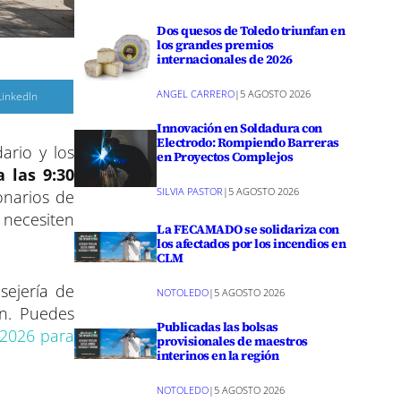
Dos quesos de Toledo triunfan en
los grandes premios
internacionales de 2026
ANGEL CARRERO
|
5 AGOSTO 2026
C
LinkedIn
o
m
Innovación en Soldadura con
p
a
Electrodo: Rompiendo Barreras
ario y los
r
en Proyectos Complejos
a las 9:30
r
SILVIA PASTOR
|
5 AGOSTO 2026
e
ionarios de
n
 necesiten
La FECAMADO se solidariza con
los afectados por los incendios en
CLM
sejería de
NOTOLEDO
|
5 AGOSTO 2026
ón. Puedes
Publicadas las bolsas
 2026 para
provisionales de maestros
interinos en la región
NOTOLEDO
|
5 AGOSTO 2026