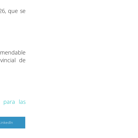
26, que se
comendable
vincial de
s para las
C
LinkedIn
o
m
p
a