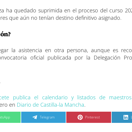
za ha quedado suprimida en el proceso del curso 20
res que aún no tenían destino definitivo asignado.
ión?
legar la asistencia en otra persona, aunque es re
convocatoria oficial publicada por la Delegación Pro
.
cete publica el calendario y listados de maestro
mero en
Diario de Castilla-la Mancha
.
C
C
tsApp
Telegram
Pinterest
o
o
m
m
p
p
a
a