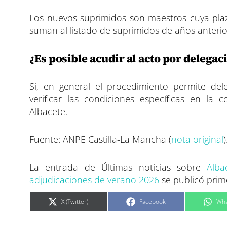
Los nuevos suprimidos son maestros cuya pla
suman al listado de suprimidos de años anterio
¿Es posible acudir al acto por delegac
Sí, en general el procedimiento permite de
verificar las condiciones específicas en la 
Albacete.
Fuente: ANPE Castilla-La Mancha (
nota original
)
La entrada de Últimas noticias sobre
Alba
adjudicaciones de verano 2026
se publicó pri
C
C
C
X (Twitter)
Facebook
Wha
o
o
o
m
m
m
p
p
p
a
a
a