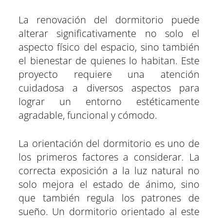
m
m
m
m
m
m
T
c
a
l
n
n
p
p
p
p
p
p
w
e
t
e
t
k
a
a
a
a
a
a
i
b
s
g
e
e
La renovación del dormitorio puede
r
r
r
r
r
r
t
o
A
r
r
d
t
t
t
t
t
t
t
o
p
a
e
I
alterar significativamente no solo el
i
i
i
i
i
i
e
k
p
m
s
n
r
r
r
r
r
r
r
t
e
e
e
e
e
e
)
aspecto físico del espacio, sino también
n
n
n
n
n
n
el bienestar de quienes lo habitan. Este
proyecto requiere una atención
cuidadosa a diversos aspectos para
lograr un entorno estéticamente
agradable, funcional y cómodo.
La orientación del dormitorio es uno de
los primeros factores a considerar. La
correcta exposición a la luz natural no
solo mejora el estado de ánimo, sino
que también regula los patrones de
sueño. Un dormitorio orientado al este