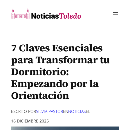
Saltar
al
contenido
7 Claves Esenciales
para Transformar tu
Dormitorio:
Empezando por la
Orientación
ESCRITO POR
SILVIA PASTOR
EN
NOTICIAS
EL
16 DICIEMBRE 2025