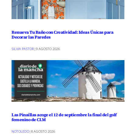
Renueva Tu Baño con Creatividad: Ideas Únicas para
Decorar las Paredes
SILVIA PASTOR
|
9 AGOSTO 2026
Las Pinaíllas acoge el 12 de septiembre la final del golf
femenino de CLM
NOTOLEDO
|
8 AGOSTO 2026