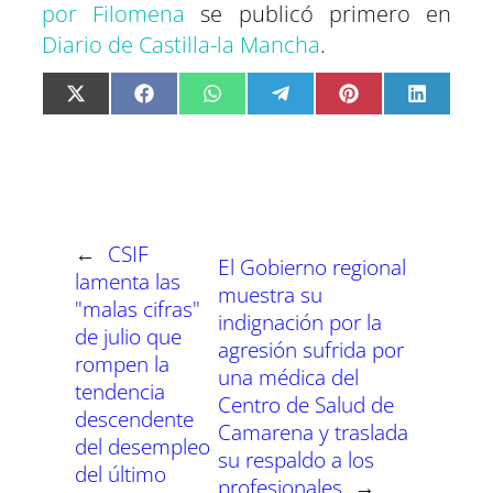
por Filomena
se publicó primero en
Diario de Castilla-la Mancha
.
C
C
C
C
C
C
X
F
W
T
P
L
o
o
o
o
o
o
(
a
h
e
i
i
m
m
m
m
m
m
T
c
a
l
n
n
p
p
p
p
p
p
w
e
t
e
t
k
a
a
a
a
a
a
i
b
s
g
e
e
r
r
r
r
r
r
t
o
A
r
r
d
t
t
t
t
t
t
t
o
p
a
e
I
i
i
i
i
i
i
e
k
p
m
s
n
r
r
r
r
r
r
r
t
e
e
e
e
e
e
)
n
n
n
n
n
n
←
CSIF
El Gobierno regional
lamenta las
muestra su
"malas cifras"
indignación por la
de julio que
agresión sufrida por
rompen la
una médica del
tendencia
Centro de Salud de
descendente
Camarena y traslada
del desempleo
su respaldo a los
del último
profesionales
→