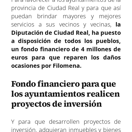
t
t
t
t
t
t
t
o
p
a
e
I
provincia de Ciudad Real y para que así
i
i
i
i
i
i
e
k
p
m
s
n
r
r
r
r
r
r
r
t
e
e
e
e
e
e
)
puedan brindar mayores y mejores
n
n
n
n
n
n
servicios a sus vecinos y vecinas,
la
Diputación de Ciudad Real, ha puesto
a disposición de todos los pueblos,
un fondo financiero de 4 millones de
euros para que reparen los daños
ocasiones por Filomena.
Fondo financiero para que
los ayuntamientos realicen
proyectos de inversión
Y para que desarrollen proyectos de
inversión, adquieran inmuebles y bienes