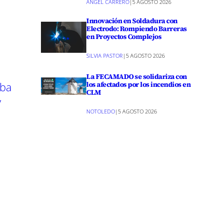
ANGEL CARRERO
|
5 AGOSTO 2026
r
Innovación en Soldadura con
e
n
Electrodo: Rompiendo Barreras
en Proyectos Complejos
SILVIA PASTOR
|
5 AGOSTO 2026
La FECAMADO se solidariza con
aba
los afectados por los incendios en
CLM
y
NOTOLEDO
|
5 AGOSTO 2026