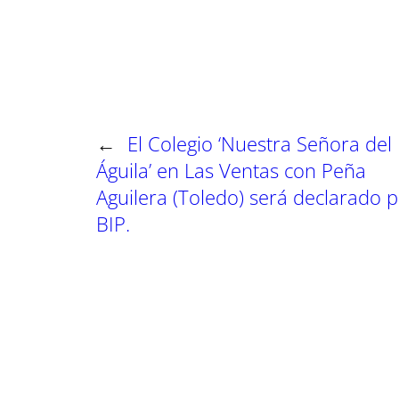
t
t
t
i
i
i
r
r
r
e
e
e
n
n
n
←
El Colegio ‘Nuestra Señora del
Águila’ en Las Ventas con Peña
Aguilera (Toledo) será declarado p
BIP.