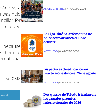
p
a
rnández, a
r
ANGEL CARRERO
|
7 AGOSTO 2026
t was held
r
e
cillor for
n
o received
La Liga Ribé Salat femenina de
baloncesto arranca el 17 de
octubre
l, because
te them to
NOTOLEDO
|
6 AGOSTO 2026
ternational
Inspectores de educación en
prácticas: destinos el 26 de agosto
 en su XXIX
NOTOLEDO
|
6 AGOSTO 2026
Dos quesos de Toledo triunfan en
C
LinkedIn
o
los grandes premios
m
internacionales de 2026
p
a
r