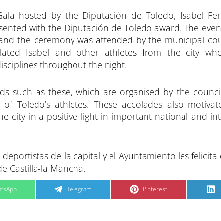
p
p
a
a
 Gala hosted by the Diputación de Toledo, Isabel Fe
r
r
t
t
t
i
i
i
sented with the Diputación de Toledo award. The even
r
r
e
e
, and the ceremony was attended by the municipal coun
n
n
ulated Isabel and other athletes from the city wh
disciplines throughout the night.
ards such as these, which are organised by the counci
of Toledo’s athletes. These accolades also motiva
e city in a positive light in important national and in
 deportistas de la capital y el Ayuntamiento les felicita
de Castilla-la Mancha.
C
C
tsApp
Telegram
Pinterest
o
o
m
m
p
p
a
a
r
r