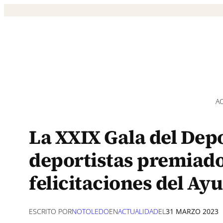
Saltar
al
contenido
A
La XXIX Gala del Depor
deportistas premiado
felicitaciones del Ay
ESCRITO POR
NOTOLEDO
EN
ACTUALIDAD
EL
31 MARZO 2023