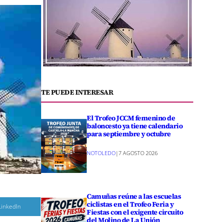
TE PUEDE INTERESAR
El Trofeo JCCM femenino de
baloncesto ya tiene calendario
para septiembre y octubre
NOTOLEDO
|
7 AGOSTO 2026
Camuñas reúne a las escuelas
ciclistas en el Trofeo Feria y
C
LinkedIn
Fiestas con el exigente circuito
o
m
del Molino de La Unión