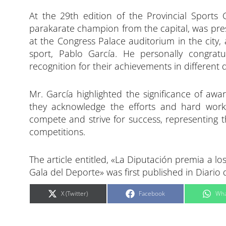
p
p
p
a
a
a
At the 29th edition of the Provincial Sports
r
r
r
t
t
t
i
i
i
parakarate champion from the capital, was pre
r
r
r
e
e
e
at the Congress Palace auditorium in the city
n
n
n
sport, Pablo García. He personally congrat
recognition for their achievements in different 
Mr. García highlighted the significance of aw
they acknowledge the efforts and hard work 
compete and strive for success, representing th
competitions.
The article entitled, «La Diputación premia a los
Gala del Deporte» was first published in Diario 
C
C
C
X (Twitter)
Facebook
Wha
o
o
o
m
m
m
p
p
p
a
a
a
r
r
r