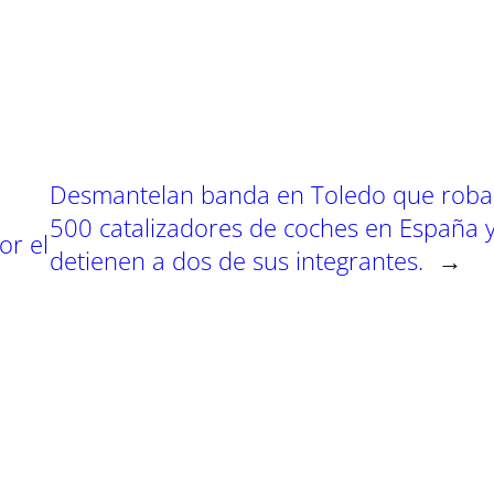
t
t
t
i
i
i
r
r
e
e
n
n
Desmantelan banda en Toledo que rob
500 catalizadores de coches en España 
or el
detienen a dos de sus integrantes.
→