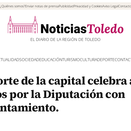
¿Quiénes somos?
Enviar notas de prensa
Publicidad
Privacidad y Cookies
Aviso Legal
Contact
EL DIARIO DE LA REGIÓN DE TOLEDO
CTUALIDAD
SOCIEDAD
EDUCACIÓN
TURISMO
CULTURA
DEPORTE
CONTAC
te de la capital celebra 
s por la Diputación con
untamiento.